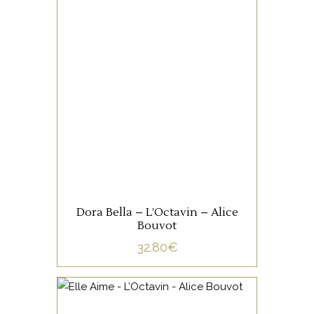
JURA/SAVOIE
Un jus électrisant que ce
Poulsard!
AJOUTER AU PANIER
Dora Bella – L’Octavin – Alice
Bouvot
32.80
€
JURA/SAVOIE