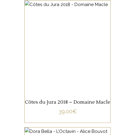
JURA/SAVOIE
Provenant du secteur de
Château-Chalon, cette cuvée
de Chardonnay 80% et
Savagnin 20%, est totalement
élevé sous voile.
AJOUTER AU PANIER
Côtes du Jura 2018 – Domaine Macle
39.00
€