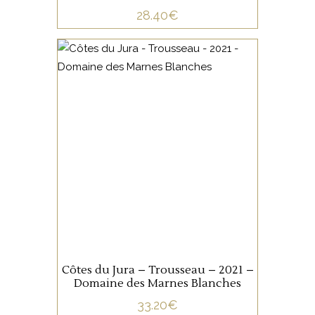
28.40
€
JURA/SAVOIE
Ce Trousseau issu de vignes
d’environ 40 ans plantées sur
un sol de marnes, est vinifié,
élevé et ouillé en demi-
muids, oeufs béton et
amphores en grappes
AJOUTER AU PANIER
entières.
Côtes du Jura – Trousseau – 2021 –
Domaine des Marnes Blanches
33.20
€