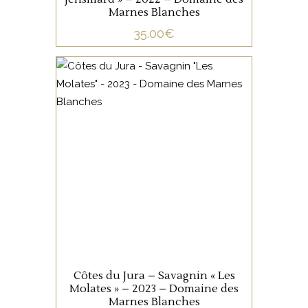
Marnes Blanches
35.00
€
JURA/SAVOIE
Ce Savagnin issu de vignes
de 20 ans plantées sur un sol
de marnes du Lias, est vinifié,
élevé et ouillé en foudre et
fûts de chêne durant 10 mois.
AJOUTER AU PANIER
Côtes du Jura – Savagnin « Les
Molates » – 2023 – Domaine des
Marnes Blanches