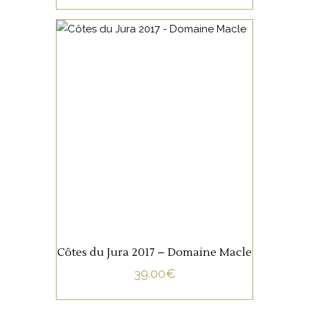
JURA/SAVOIE
Provenant du secteur de
Château-Chalon, cette cuvée
de Chardonnay 65% et
Savagnin 35%, est totalement
élevé sous voile.
AJOUTER AU PANIER
Côtes du Jura 2017 – Domaine Macle
39.00
€