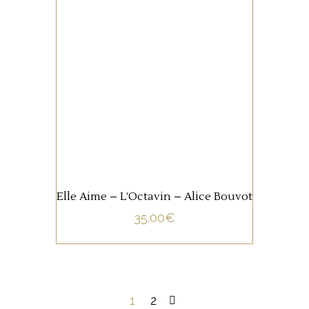
Un cépage rouge et un
cépage blanc qui se
rencontre dans un mariage
fort heureux, on aime!
AJOUTER AU PANIER
Elle Aime – L’Octavin – Alice Bouvot
35.00
€
1
2