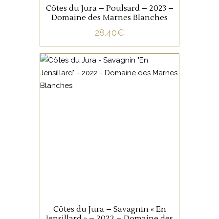
Côtes du Jura – Poulsard – 2023 –
Domaine des Marnes Blanches
28.40
€
JURA/SAVOIE
Ce Savagnin issu d’une
sélection massale de
savagnin jaune muscaté de
55 ans, est vinifié, élevé et
ouillé en foudre et fûts de
chêne durant 10 mois.
AJOUTER AU PANIER
Côtes du Jura – Savagnin « En
Jensillard » – 2022 – Domaine des