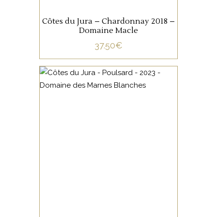
Côtes du Jura – Chardonnay 2018 –
Domaine Macle
37.50
€
JURA/SAVOIE
Ce Poulsard issu de vignes
de 10 à 50 ans, est vinifié,
élevé et ouillé en foudre et
fûts de chêne durant 10 mois
après une courte macération
en grappes entières.
AJOUTER AU PANIER