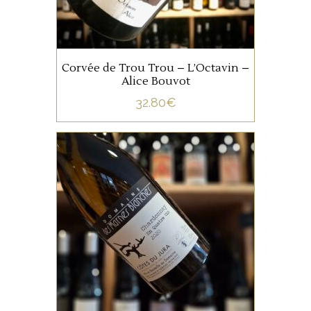
AJOUTER AU PANIER
Corvée de Trou Trou – L’Octavin –
Alice Bouvot
32.80
€
JURA/SAVOIE
Ce Chardonnay issu de
vieilles vignes plantées sur un
sol de marnes blanches, est
vinifié, ouillé et élevé en
demi-muids durant 22 mois.