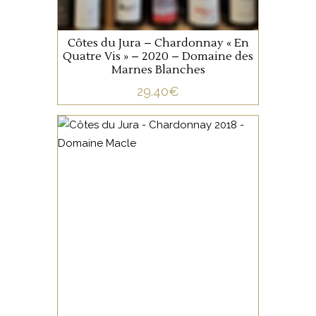
AJOUTER AU PANIER
Côtes du Jura – Chardonnay « En
Quatre Vis » – 2020 – Domaine des
Marnes Blanches
29.40
€
JURA/SAVOIE
Provenant du secteur de
Château-Chalon, cette cuvée
de Chardonnay 80% et
Savagnin 20%, est totalement
élevé sous voile.
AJOUTER AU PANIER