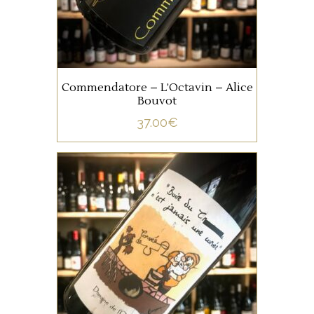
rouges.
AJOUTER AU PANIER
Commendatore – L’Octavin – Alice
Bouvot
37.00
€
JURA/SAVOIE
Ce cépage typique jurassien
que l’on ne peut nommer est
magnifié par le talent d’Alice
Bouvot.