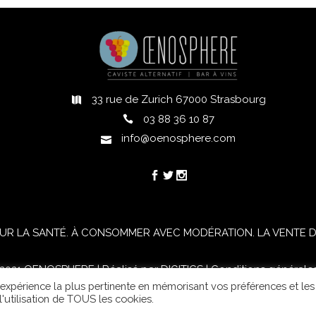
longue finale.
33 rue de Zurich 67000 Strasbourg
h
03 88 36 10 87
info@oenosphere.com
UR LA SANTÉ. À CONSOMMER AVEC MODÉRATION. LA VENTE D'
021 OENOSPHERE | Réalisé par
DIGITICS
|
Conditions générale
l'expérience la plus pertinente en mémorisant vos préférences et les
'utilisation de TOUS les cookies.