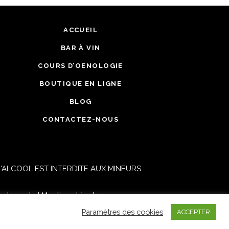
tanina soyeux et
rafraîchissants, avec
vivacité et buvabilité.
ACCUEIL
BAR À VIN
Parfait pour un apéritif
COURS D’OENOLOGIE
convivial, avec
charcuterie ou grillades
BOUTIQUE EN LIGNE
légères.
BLOG
CONTACTEZ-NOUS
AJOUTER AU PANIER
ALCOOL EST INTERDITE AUX MINEURS.
s de vente
|
Mentions légales
Paramètres des cookies
ACCEPTER