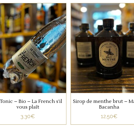
SANS ALCOOL
SANS ALCOOL
Le Tonic bio français pour
Le sirop de menthe pa
élaborer vos cocktails ou
Bacanha est un
juste pour se rafraichir.
concentré rafraîchissant
Sa saveur affirmée de
menthe et son goût frai
s’harmonisent à sa
33 rue de Zurich 67000 Strasbourg
h
AJOUTER AU PANIER
senteur poivrée.
03 88 36 10 87
info@oenosphere.com
Tonic – Bio – La French s’il
Sirop de menthe brut – M
vous plaît
Bacanha
AJOUTER AU PANIER
3.30
€
12.50
€