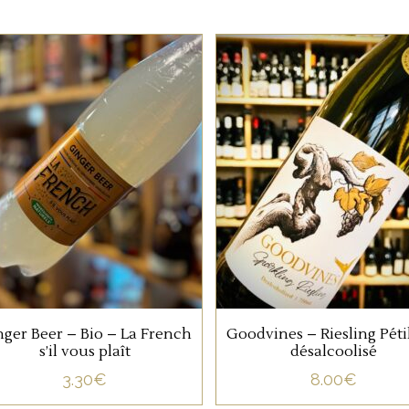
SANS ALCOOL
SANS ALCOOL
Le Soft bio français pour
Un riesling frais et léger
élaborer vos cocktails ou
dans une version
juste pour se rafraichir.
pétillante et sans alcool
AJOUTER AU PANIER
AJOUTER AU PANIER
ger Beer – Bio – La French
Goodvines – Riesling Péti
s’il vous plaît
désalcoolisé
3.30
€
8.00
€