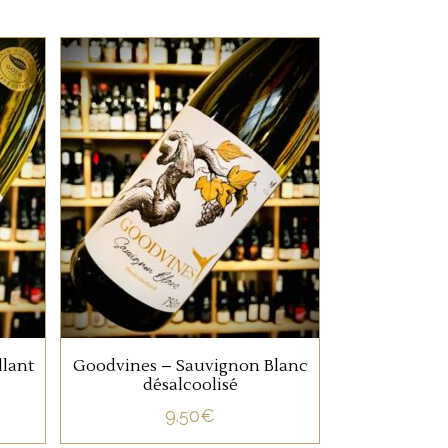
SANS ALCOOL
,
Un Sauvignon acidulé
autour des arômes
.
d’agrumes, dans une
version sans alcool.
AJOUTER AU PANIER
llant
Goodvines – Sauvignon Blanc
désalcoolisé
9.50
€