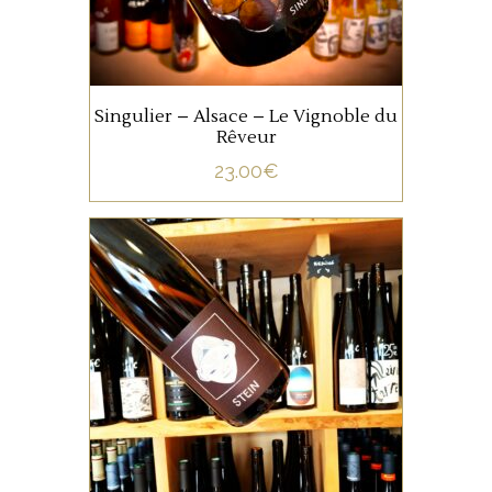
Riesling à 40% et de Pinot
AJOUTER AU PANIER
Gris à 60%.
Singulier – Alsace – Le Vignoble du
Rêveur
23.00
€
,
ALSACE
VIN DE FRANCE
Stein 2022 est un 100%
Riesling élevé sur lies fines
durant 8 mois en cuve.