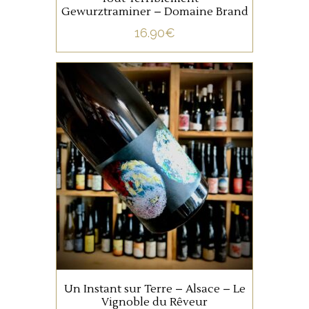
Gewurztraminer – Domaine Brand
16.90
€
ALSACE
Une belle macération de 6
mois en Amphore, possèdant
une complexité envoutante,
et une grande longueur.
AJOUTER AU PANIER
Un Instant sur Terre – Alsace – Le
Vignoble du Rêveur