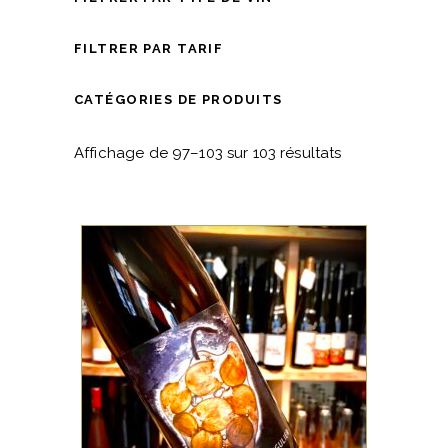
FILTRER PAR TARIF
CATÉGORIES DE PRODUITS
Affichage de 97–103 sur 103 résultats
ALSACE
Ce vin de macération n’est ni
filtré, ni sulfité, ce vin libre
s’exprime avec beaucoup de
caractère et une texture
inimitable. Il est issu de