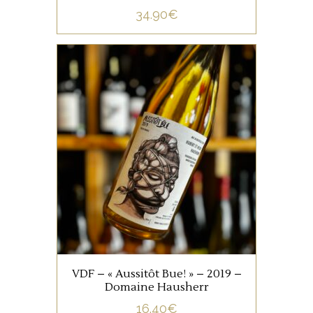
34.90
€
,
ALSACE
VIN DE FRANCE
Assemblage des 3 cépages :
Auxerrois, Sylvaner et Pinot
Gris. Vin Nature, blanc sec
idéal sur les fromages, les
charcuteries ou en apéritif !
AJOUTER AU PANIER
VDF – « Aussitôt Bue! » – 2019 –
Domaine Hausherr
16.40
€