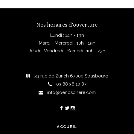
fait un vin parfait pour les
moments festifs ou les
accords gastronomiques,
illustrant le savoir-faire du
Nos horaires d’ouverture
domaine.
Lundi : 14h - 19h
Mardi - Mercredi : 10h - 19h
Jeudi - Vendredi - Samedi : 10h - 23h
33 rue de Zurich 67000 Strasbourg
03 88 36 10 87
info@oenosphere.com
ACCUEIL