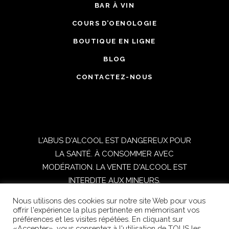
BAR À VIN
COURS D’OENOLOGIE
BOUTIQUE EN LIGNE
BLOG
CONTACTEZ-NOUS
L'ABUS D'ALCOOL EST DANGEREUX POUR
LA SANTÉ. À CONSOMMER AVEC
MODÉRATION. LA VENTE D'ALCOOL EST
INTERDITE AUX MINEURS.
Nous utilisons des cookies sur notre site Web pour vous
TOUS DROITS RESERVES © 2021
offrir l'expérience la plus pertinente en mémorisant vos
préférences et les visites répétées. En cliquant sur
OENOSPHERE | Réalisé par
DIGITICS
|
«Accepter», vous consentez à l'utilisation de TOUS les