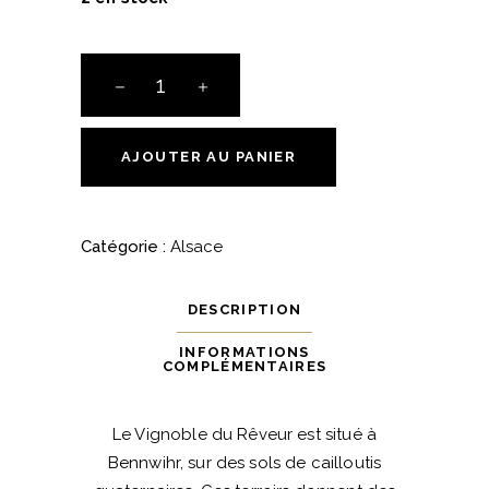
Un
Instant
sur
Terre
AJOUTER AU PANIER
-
Alsace
-
Catégorie :
Alsace
Le
Vignoble
DESCRIPTION
du
Rêveur
INFORMATIONS
COMPLÉMENTAIRES
quantité
Le Vignoble du Rêveur est situé à
Bennwihr, sur des sols de cailloutis