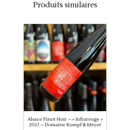
Produits similaires
ALSACE
Infrarouge
est un vin rouge
d’Alsace 100 % Pinot Noir.
Cette cuvée est vinifiée
naturellement avec une
fermentation spontanée, puis
élevée sur lies fines pour
Alsace Pinot Noir – « Infrarouge »
développer complexité et
2023 – Domaine Kumpf & Meyer