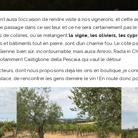
 aussi l’occasion de rendre visite à nos vignerons, et cette a
 passage dans ce secteur, et ce ne sera certainement pas le de
s de collines, où se mélangent
la vigne, les oliviers, les cyp
les et bâtiments tout en pierre, sont d’un charme fou. Le côté pa
 Sienne, bien sûr, incontournable, mais aussi Arrezo, Rada in Chi
otamment Castiglione della Pescaia qui vaut le détour.
ducteurs, dont nous proposons déjà les vins en boutique, je con
 place, de rencontrer les gens derrière le vin ! En route donc p