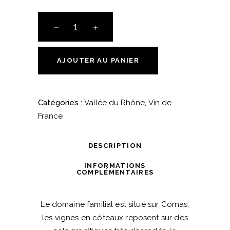
VDF
-
"Vilain"
-
AJOUTER AU PANIER
2020
-
Domaine
Catégories :
Vallée du Rhône
,
Vin de
du
France
Coulet
quantité
DESCRIPTION
INFORMATIONS
COMPLÉMENTAIRES
Le domaine familial est situé sur Cornas,
les vignes en côteaux reposent sur des