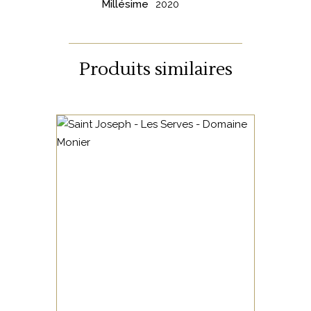
Millésime
2020
Produits similaires
VALLÉE DU RHÔNE
On adore les vins de chez
Monier Perreol, en général, et
les Serves tout
particulièrement. Une
sélection parcellaire, qui
exprime la quintessence du
AJOUTER AU PANIER
terroir.