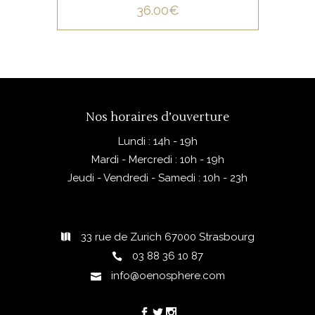
du Rhône, c’est un blanc
36.00
€
ample et minéral à la fois, il
est issu de Grenache blanc,
Clairette et Bourboulenc.
Nos horaires d’ouverture
Lundi : 14h - 19h
Mardi - Mercredi : 10h - 19h
Jeudi - Vendredi - Samedi : 10h - 23h
33 rue de Zurich 67000 Strasbourg
03 88 36 10 87
info@oenosphere.com