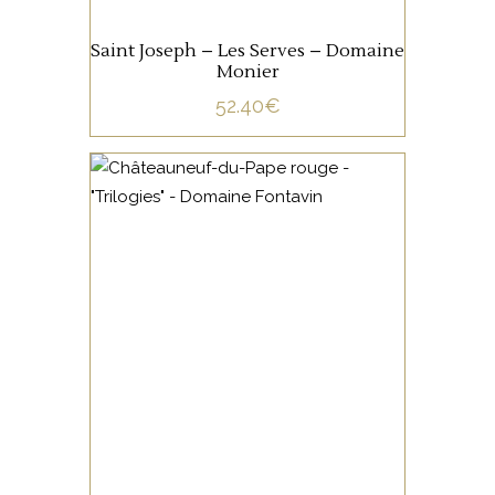
Saint Joseph – Les Serves – Domaine
Monier
52.40
€
VALLÉE DU RHÔNE
Trois cépages sont
assemblés pour donner cette
Trilogie : Grenache, Syrah,
Mourvèdre et ils reposent sur
trois terroirs différents, argile
rouge et galets roulés – grès
AJOUTER AU PANIER
– terrasses sablo limoneuses.
Au nez, les arômes de fruits