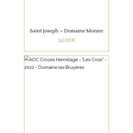
AJOUTER AU PANIER
Saint Joseph – Domaine Monier
34.00
€
VALLÉE DU RHÔNE
Valeur montante de la Vallée
du Rhône, David Reynand,
propose un vin au style franc,
charnu, complet, en pur
Syrah de vieilles vignes avec
un boisé bien intégré.