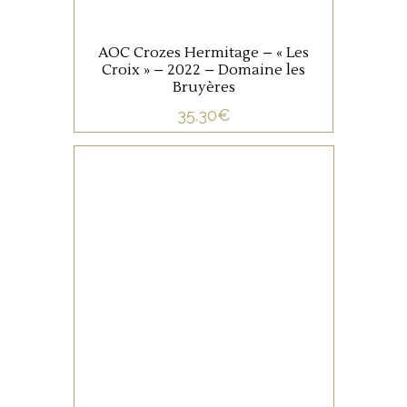
AJOUTER AU PANIER
AOC Crozes Hermitage – « Les
Croix » – 2022 – Domaine les
Bruyères
35.30
€
VALLÉE DU RHÔNE
Rouge intense aux reflets
violacés où l’on retrouve les
caractères typiques de la
Syrah, sur des notes de
cassis, de violette, de fruits
noirs, de cuir et d’épices.
AJOUTER AU PANIER
Vendange et tri manuel sur