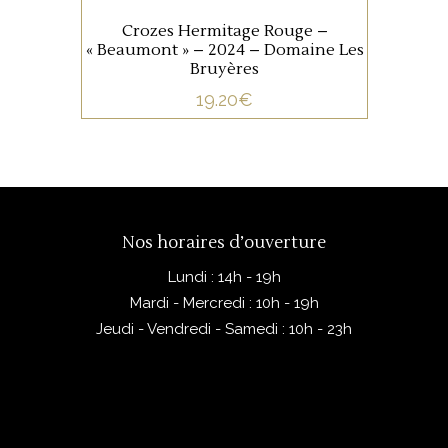
pieds et sur table de tri
Crozes Hermitage Rouge –
égrappage à 100 %.
« Beaumont » – 2024 – Domaine Les
Encuvage et décuvage par
Bruyères
gravité. Vinification
19.20
€
traditionnelle en cuves béton
brut et cuvaison de 2 à 3
semaines avec remontage et
balayage des lies, pressurage
avec un pressoir vertical à
Nos horaires d’ouverture
faible pression
élevage en cuve béton brut.
Lundi : 14h - 19h
Mardi - Mercredi : 10h - 19h
Jeudi - Vendredi - Samedi : 10h - 23h