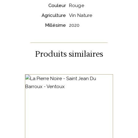
Couleur
Rouge
Agriculture
Vin Nature
Millésime
2020
Produits similaires
VALLÉE DU RHÔNE
Sur ce terroir à la fois
provençal et montagneux,
cette vieille vigne a donné un
rendement dérisoire de