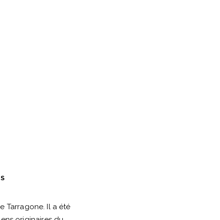
ES
 Tarragone. Il a été
ens originaires du