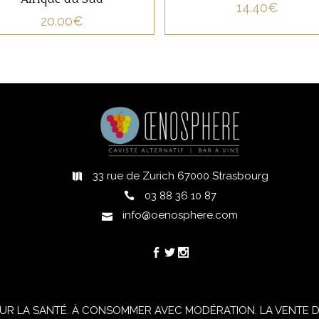
14.40
€
AJOUTER AU PANIER
des notes d’ananas et de
20.00
€
pamplemousse. La finale
st pleine de fraîcheur sur
une belle persistance
aromatique. Un vigneron
à suivre de très près.
33 rue de Zurich 67000 Strasbourg
h
03 88 36 10 87
info@oenosphere.com
UR LA SANTÉ. À CONSOMMER AVEC MODÉRATION. LA VENTE D'