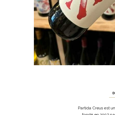
D
Partida Creus est u
fondé en 2007 par