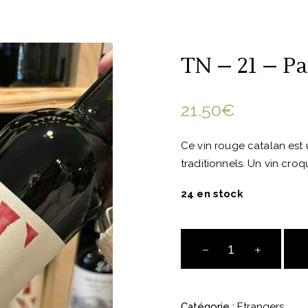
TN – 21 – Pa
21.50
€
Ce vin rouge catalan est
traditionnels. Un vin croqu
24 en stock
TN
-
21
-
Catégorie :
Etrangers