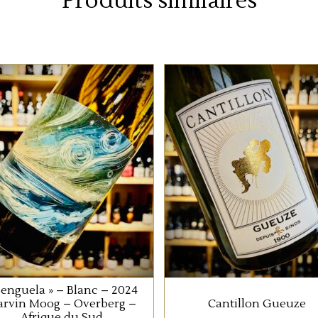
Produits similaires
ETRANGERS
ETRANGERS
Benguela, le vent qui
La « Classique » de la
permet de temperé le
maison.
vignoble de l’Overberg
donne son nom à cette
cuvée en blanc. Ce
judicieux assemblage de
AJOUTER AU PANIER
chardonnay et de chenin
blanc nous apporte un
Benguela » – Blanc – 2024
vin équilibré entre
rvin Moog – Overberg –
Cantillon Gueuze
rondeur et fraîcheur, sur
Afrique du Sud