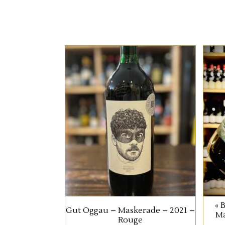
ETRANGERS
Ce rouge autrichien du
domaine Gut Oggau fait
aujourd’hui parti des
incontournables de la
scène nature.
AJOUTER AU PANIER
« 
Gut Oggau – Maskerade – 2021 –
Ma
Rouge