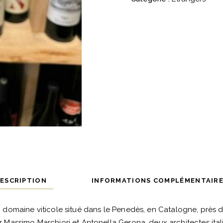
Partida
Creus
quantité
ESCRIPTION
INFORMATIONS COMPLÉMENTAIR
n domaine viticole situé dans le Penedès, en Catalogne, près de
 Massimo Marchiori et Antonella Gerona, deux architectes itali