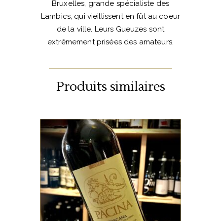
Bruxelles, grande spécialiste des
Lambics, qui vieillissent en fût au coeur
de la ville. Leurs Gueuzes sont
extrêmement prisées des amateurs.
Produits similaires
,
ETRANGERS
ITALIE
Pacina est un vin riche,
généreux, digne représentant
de la Toscane. C’est un vin de
gastronomie, qui donne