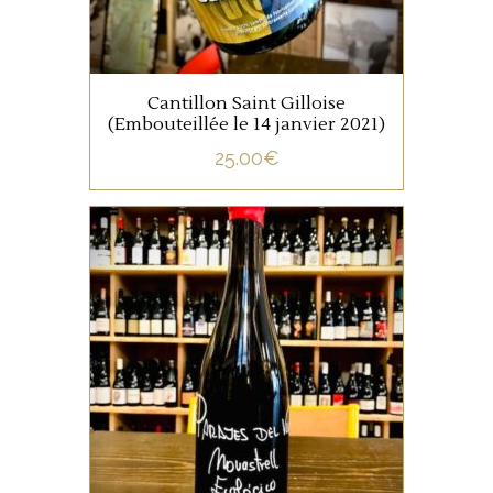
AJOUTER AU PANIER
Cantillon Saint Gilloise
(Embouteillée le 14 janvier 2021)
25.00
€
ETRANGERS
Un pur Mourvèdre, de son
nom espagnol le Monastrell,
mûre, généreux, dont
l’implantation en altitude
permet de conserver un bel
équilibre sur la fraîcheur.