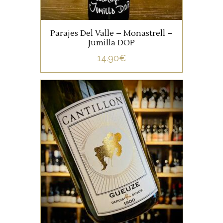
AJOUTER AU PANIER
Parajes Del Valle – Monastrell –
Jumilla DOP
14.90
€
ETRANGERS
La « Classique » de la
maison.
AJOUTER AU PANIER