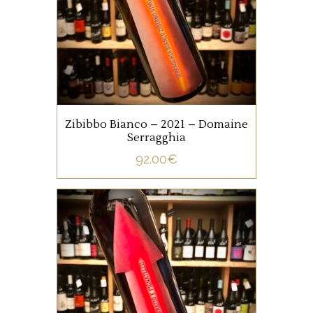
incontournable pour tout
passionné de vin naturel.
Zibibbo Bianco – 2021 – Domaine
Serragghia
AJOUTER AU PANIER
92.00
€
ITALIE
Une très belle référence
qu’on ne présente plus, un
incontournable pour tout