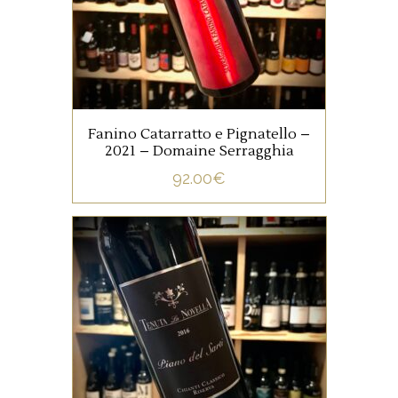
passionné de vin naturel.
Fanino Catarratto e Pignatello –
2021 – Domaine Serragghia
AJOUTER AU PANIER
92.00
€
,
ETRANGERS
ITALIE
Un pur Sangiovese issu de
parcelles de vieilles vignes,
élevé 15 mois en foudres en
bois de 30 hl, puis affiné en