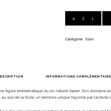
Zibibbo
Bianco
-
2021
Catégorie :
Italie
-
Domaine
Serragghia
quantité
ESCRIPTION
INFORMATIONS COMPLÉMENTAIR
une figure emblématique du vin naturel italien. Son domaine est s
, au sud de la Sicile, un territoire unique façonné par l’activité