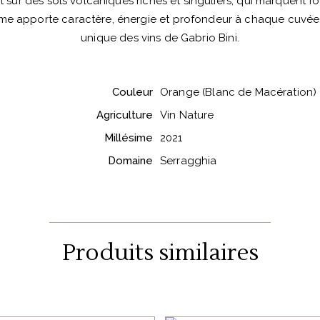
 sur des sols volcaniques riches et singuliers, qui marquent fo
rême apporte caractère, énergie et profondeur à chaque cuvée, 
unique des vins de Gabrio Bini.
Couleur
Orange (Blanc de Macération)
Agriculture
Vin Nature
Millésime
2021
Domaine
Serragghia
Produits similaires