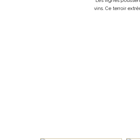
Les vignes poussent
vins. Ce terroir ext