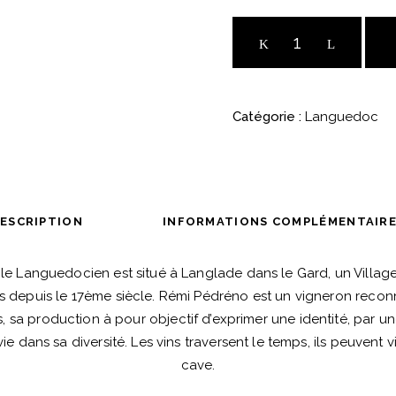
Roc
d'Anglade
Rouge
2018
Catégorie :
Languedoc
-
IGP
Vin
de
Pays
ESCRIPTION
INFORMATIONS COMPLÉMENTAIR
du
Gard
le Languedocien est situé à Langlade dans le Gard, un Villa
quantité
s depuis le 17ème siècle. Rémi Pédréno est un vigneron reconn
ns, sa production à pour objectif d’exprimer une identité, par 
ie dans sa diversité. Les vins traversent le temps, ils peuvent 
cave.