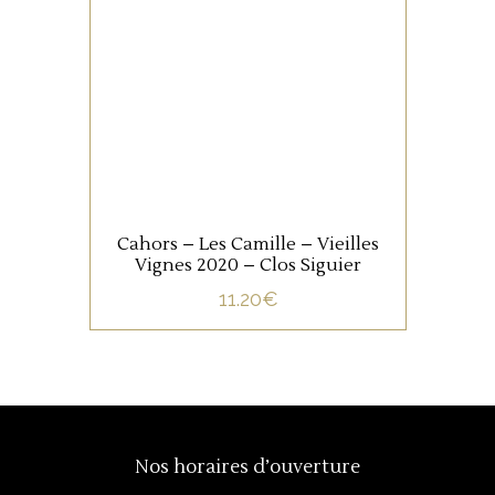
Ce 100% Malbec provient de
vignes de 70 ans. Elevé en
cuve ciment, puis en foudre
de 600 litres pendant 6 à 10
mois, c’est un beau
représentant de l’appellation,
AJOUTER AU PANIER
avec de fines notes boisées
bien intégrées.
Cahors – Les Camille – Vieilles
Vignes 2020 – Clos Siguier
11.20
€
Nos horaires d’ouverture