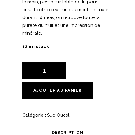
la main, passe sur table de tri pour
ensuite être élevé uniquement en cuves
durant 14 mois, on retrouve toute la
pureté du fruit et une impression de
minérale.
12 en stock
VDF
-
"Les
Escures"
AJOUTER AU PANIER
-
Fabien
Jouves
Catégorie :
Sud Ouest
quantité
DESCRIPTION