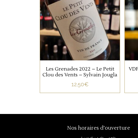
100% Merlot, issu de
vignes âgées autour de 15
ans, plantées sur sols
silico-argileux, à maturité
optimale.
Vendanges manuelles,
encuvage avec
macération grappes
Les Grenades 2022 – Le Petit
VDF
entières pendant environ
Clou des Vents – Sylvain Jougla
6 jours
12.50
€
Un vin très riche en fruit,
souple et gourmand,
avec des arômes de
grenade et griotte, faible
Nos horaires d’ouverture
en tannins, facile à boire,
sans soif.