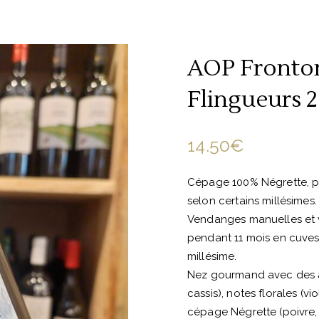
AOP Fronton
Flingueurs 
14.50
€
Cépage 100% Négrette, p
selon certains millésimes.
Vendanges manuelles et vi
pendant 11 mois en cuves
millésime.
Nez gourmand avec des ar
cassis), notes florales (v
cépage Négrette (poivre, 