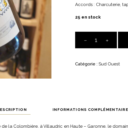
Accords : Charcuterie, tap
25 en stock
AOP
Fronton
-
Les
Catégorie :
Sud Ouest
Frontons
Flingueurs
2022
-
La
Colombière
quantité
ESCRIPTION
INFORMATIONS COMPLÉMENTAIR
 de la Colombière, à Villaudric en Haute – Garonne, le domain