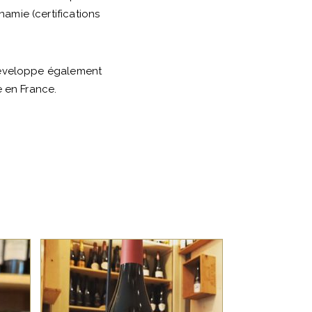
namie (certifications
développe également
e en France.
SUD OUEST