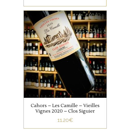
SUD OUEST
Ce 100% Malbec provient de
vignes de 70 ans. Elevé en
cuve ciment, puis en foudre
de 600 litres pendant 6 à 10
mois, c’est un beau
représentant de l’appellation,
AJOUTER AU PANIER
avec de fines notes boisées
bien intégrées.
Cahors – Les Camille – Vieilles
Vignes 2020 – Clos Siguier
11.20
€