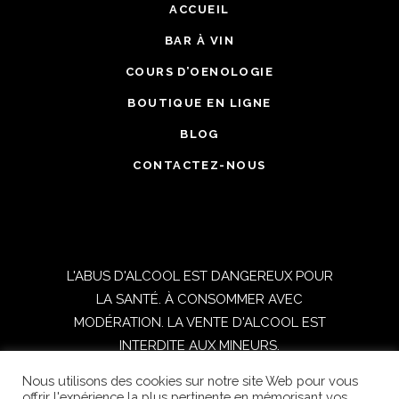
ACCUEIL
BAR À VIN
COURS D’OENOLOGIE
BOUTIQUE EN LIGNE
BLOG
CONTACTEZ-NOUS
L'ABUS D'ALCOOL EST DANGEREUX POUR
LA SANTÉ. À CONSOMMER AVEC
MODÉRATION. LA VENTE D'ALCOOL EST
INTERDITE AUX MINEURS.
Nous utilisons des cookies sur notre site Web pour vous
TOUS DROITS RESERVES © 2021
offrir l'expérience la plus pertinente en mémorisant vos