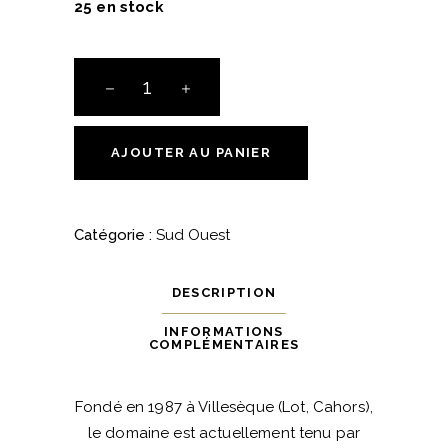
25 en stock
AOC
Cahors
-
Clos
AJOUTER AU PANIER
Troteligotte
-
K-
Catégorie :
Sud Ouest
NOM
2022
DESCRIPTION
quantité
INFORMATIONS
COMPLÉMENTAIRES
Fondé en 1987 à Villesèque (Lot, Cahors),
le domaine est actuellement tenu par