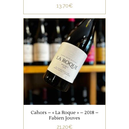
Fin de fermentation en
13.70
€
bouteilles couchées puis
élevage en bouteilles
pendant 5 mois.
SUD OUEST
100% Malbec. Un Cahors au
nez de fruits noirs, d’épices, et
de vanille. La bouche est
riche mais avec une belle
vivacité sur une dominante
de fruits des bois et dans un
AJOUTER AU PANIER
style floral.
Cahors – « La Roque » – 2018 –
Fabien Jouves
21.20
€