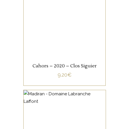
Cette cuvée est un
assemblage de 90% de
Malbec et 10% de Tannat, il
est travaillé en cuve, c’est un
Cahors fruité, rond,
légèrement tannique.
AJOUTER AU PANIER
Cahors – 2020 – Clos Siguier
9.20
€
SUD OUEST
Le Tannat, cépage