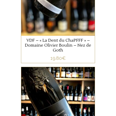
et Mme « Pomme ». Ce vin
est issu d’un cépage bien
connu la Mondeuse, étant
classé Vin Sans Origine
AJOUTER AU PANIER
Géographique. Bref, plein de
mystère, c’est avant tout un
VDF – « La Dent du ChaPFFF » –
joli canon nature, plein de
Domaine Olivier Boulin – Nez de
fraîcheur et de personnalité,
Goth
léger en alcool.
19.80
€
,
CORSE
VIN DE FRANCE
Les anciens cépages Corse
sont mis en avant dans cette
cuvée : Aleaticu, Carcaghjolu