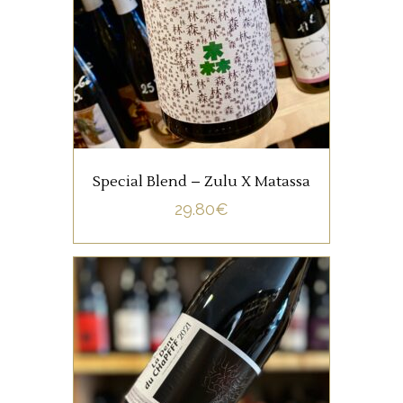
collaboration avec Tom
Lubbe du Domaine Matassa
offre une cuvée qui allie des
raisins mûrs et beaucoup de
fraîcheur.
AJOUTER AU PANIER
Special Blend – Zulu X Matassa
29.80
€
VIN DE FRANCE
Cette vigne est plantée en
haut des montagnes, chez Mr