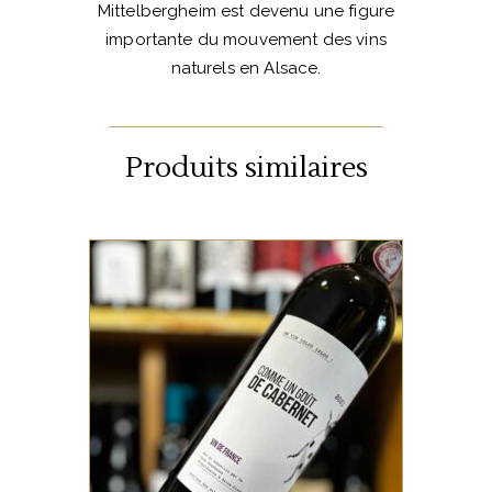
Mittelbergheim est devenu une figure
importante du mouvement des vins
naturels en Alsace.
Produits similaires
,
,
BORDEAUX
LOIRE CENTRE
VIN DE FRANCE
Joli Cabernet tendu, avec
une jolie matière.