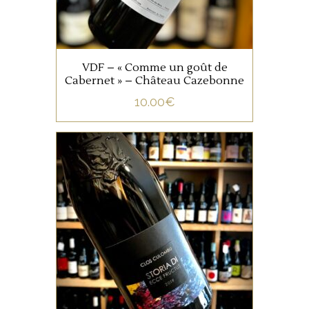
AJOUTER AU PANIER
VDF – « Comme un goût de
Cabernet » – Château Cazebonne
10.00
€
,
CORSE
VIN DE FRANCE
Les anciens cépages Corse
sont mis en avant dans cette
cuvée : Aleaticu, Carcaghjolu
Neru, Minustellu. Au delà de
la curiosité, ces variétés rares
offrent au dégustateur une