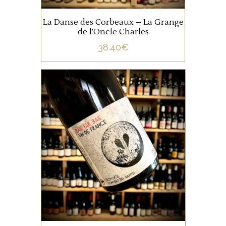
La Danse des Corbeaux – La Grange
de l’Oncle Charles
38.40
€
,
BEAUJOLAIS
VIN DE
FRANCE
Baie par Baie, produit par
Pierre Fenals à la Maison en
Belles Lies est un Gamay
égrappé à la main, travaillé
uniquement en cuve, pour
garder tout son fruit, sa
fraicheur et sa finesse.