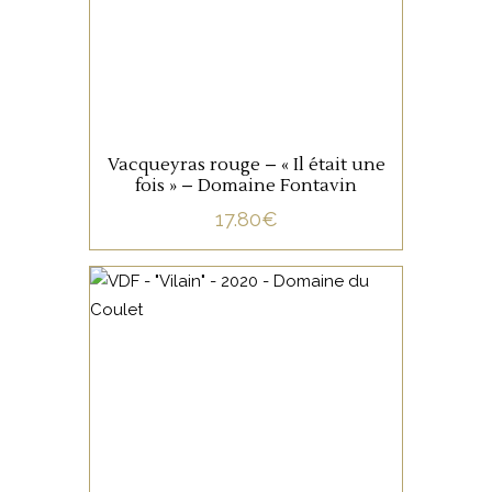
% Syrah 15 % Mourvèdre sur
des terroirs sableux et
graveleux. Macération de 18
AJOUTER AU PANIER
à 20 jours puis élevage de 6
mois en cuves de béton.
Vacqueyras rouge – « Il était une
fois » – Domaine Fontavin
17.80
€
,
VALLÉE DU RHÔNE
VIN DE
FRANCE
Une jolie Syrah pour le Vilain,
croquant, épicés, sur des
fruits acidulés.