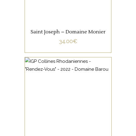
AJOUTER AU PANIER
Saint Joseph – Domaine Monier
34.00
€
VALLÉE DU RHÔNE
Vin de pays des collines
rhodaniennes, cépage 100 %
marsanne. Elevage 9 mois en
barriques, une bouche pleine
de rondeur.