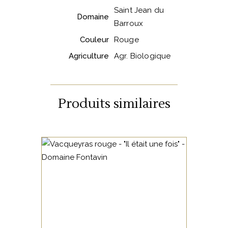
Saint Jean du
Domaine
Barroux
Couleur
Rouge
Agriculture
Agr. Biologique
Produits similaires
VALLÉE DU RHÔNE
Un vin fruité, généreux, qui
conserve un touché soyeux
et élégant. 70 % Grenache 15