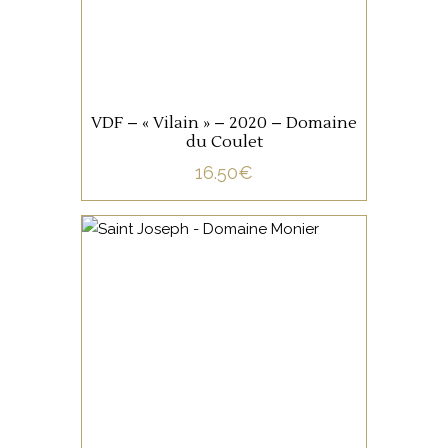
AJOUTER AU PANIER
VDF – « Vilain » – 2020 – Domaine
du Coulet
16.50
€
VALLÉE DU RHÔNE
Un beau vin structuré, un joli
touché en bouche, soyeux
sur des notes de fruit rouge,
une finale fraîche et épicée.