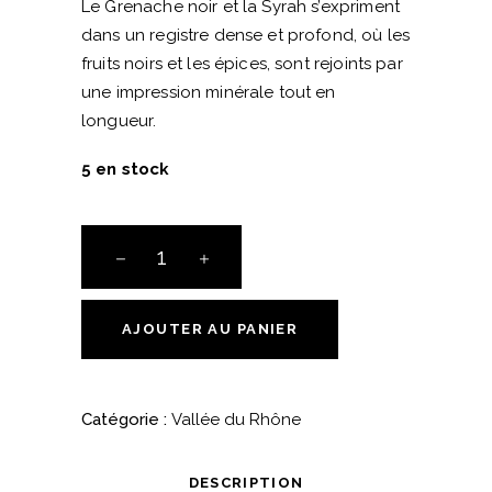
Le Grenache noir et la Syrah s’expriment
dans un registre dense et profond, où les
fruits noirs et les épices, sont rejoints par
une impression minérale tout en
longueur.
5 en stock
La
Pierre
Noire
-
AJOUTER AU PANIER
Saint
Jean
Du
Catégorie :
Vallée du Rhône
Barroux
-
DESCRIPTION