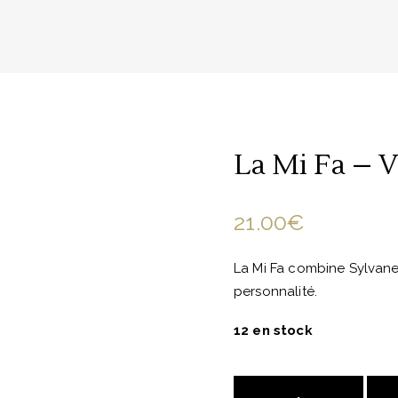
La Mi Fa – V
21.00
€
La Mi Fa combine Sylvaner
personnalité.
12 en stock
La