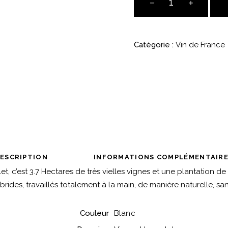
Mi
Fa
-
Catégorie :
Vin de France
Vincent
Larcelet
quantité
ESCRIPTION
INFORMATIONS COMPLÉMENTAIR
t, c’est 3.7 Hectares de très vielles vignes et une plantation d
brides, travaillés totalement à la main, de manière naturelle, san
Couleur
Blanc