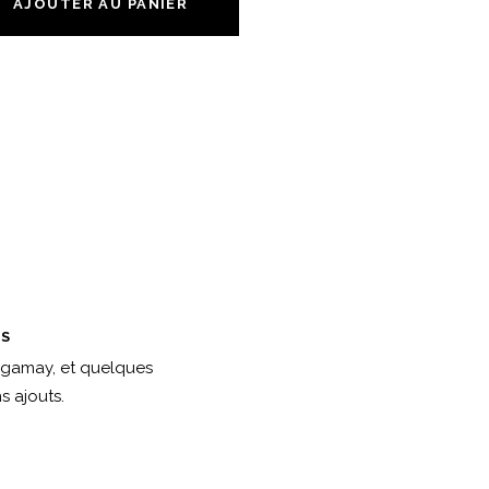
AJOUTER AU PANIER
ES
e gamay, et quelques
s ajouts.