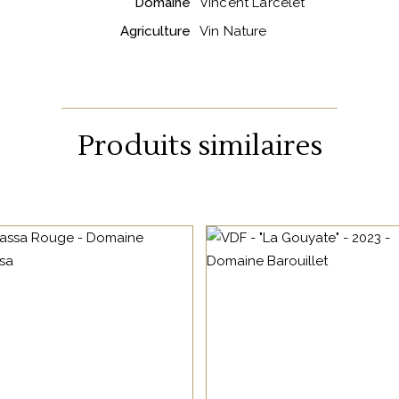
Domaine
Vincent Larcelet
Agriculture
Vin Nature
Produits similaires
,
VIN DE FRANCE
SUD OUEST
VIN DE
FRANCE
Un vin au nez de fruits
rouges, avec des notes
Ce vin légèrement tendr
épicées et fumées. La
sera un partenaire idéal 
33 rue de Zurich 67000 Strasbourg
h
bouche est fraîche avec
fidèle de vos apéritifs
03 88 36 10 87