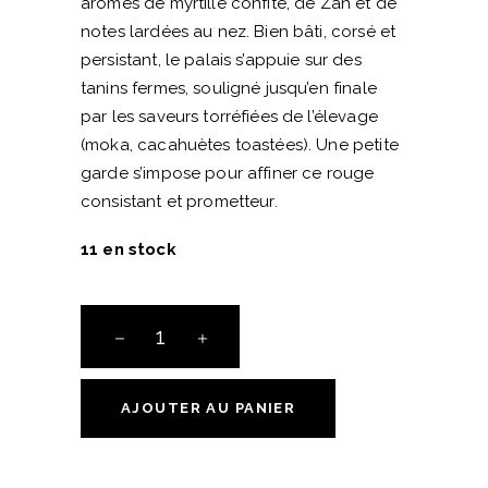
arômes de myrtille confite, de Zan et de
notes lardées au nez. Bien bâti, corsé et
persistant, le palais s’appuie sur des
tanins fermes, souligné jusqu’en finale
par les saveurs torréfiées de l’élevage
(moka, cacahuètes toastées). Une petite
garde s’impose pour affiner ce rouge
consistant et prometteur.
11 en stock
IGP
Collines
Rhodaniennes
-
AJOUTER AU PANIER
"Divergente"
-