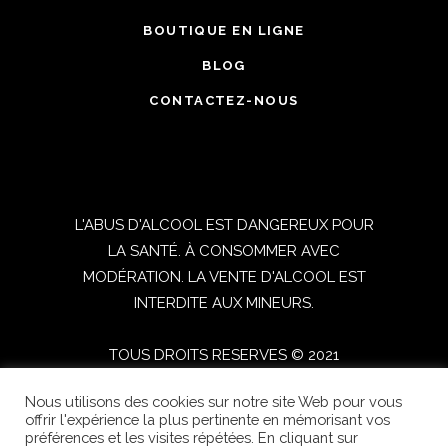
BOUTIQUE EN LIGNE
BLOG
CONTACTEZ-NOUS
L'ABUS D'ALCOOL EST DANGEREUX POUR
LA SANTÉ. À CONSOMMER AVEC
MODÉRATION. LA VENTE D'ALCOOL EST
INTERDITE AUX MINEURS.
TOUS DROITS RESERVES © 2021
OENOSPHERE | Réalisé par
DIGITICS
|
Nous utilisons des cookies sur notre site Web pour vous
Conditions générales de vente
|
Mentions
offrir l'expérience la plus pertinente en mémorisant vos
légales
préférences et les visites répétées. En cliquant sur