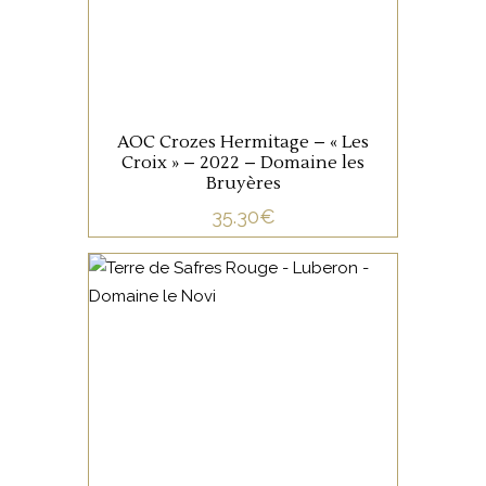
charnu, complet, en pur
Syrah de vieilles vignes avec
un boisé bien intégré.
AJOUTER AU PANIER
AOC Crozes Hermitage – « Les
Croix » – 2022 – Domaine les
Bruyères
35.30
€
VALLÉE DU RHÔNE
Cet assemblage de
Grenache, Syrah et Cinsault
se distingue par son fruité
généreux et sa bouche