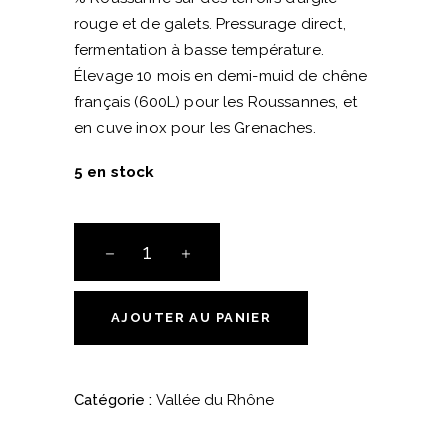
rouge et de galets. Pressurage direct,
fermentation à basse température.
Élevage 10 mois en demi-muid de chêne
français (600L) pour les Roussannes, et
en cuve inox pour les Grenaches.
5 en stock
Châteauneuf-
du-
Pape
Blanc
AJOUTER AU PANIER
-
"Immortelles"
-
Catégorie :
Vallée du Rhône
Domaine
Fontavin