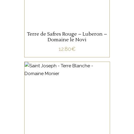
charnue.
AJOUTER AU PANIER
Terre de Safres Rouge – Luberon –
Domaine le Novi
12.80
€
VALLÉE DU RHÔNE
Le Saint Joseph Terre
Blanche du Domaine Monier
est une belle syrah, pleine de
finesse et d’élégance, au
touché soyeux, aux arômes