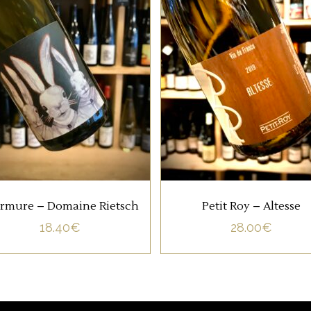
VIN DE FRANCE
VIN DE FRANCE
Murmure est un Muscat
Amoureux du cépage,
Ottonel qui provient de
Seiichi Wang achète de
erroirs marno-calcaires, il
raisins d’altesse dans le
est issu d’une macération
Bugey et les vinfie ensui
de grappes entières de 12
chez lui en Bourgogne.
Jours.
AJOUTER AU PANIER
AJOUTER AU PANIER
rmure – Domaine Rietsch
Petit Roy – Altesse
18.40
€
28.00
€