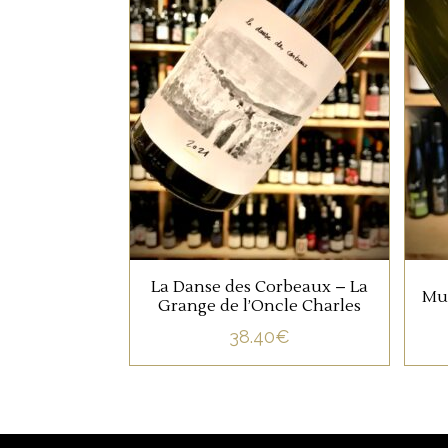
VIN DE FRANCE
Ce vin nous a séduit par
sa tension, son énergie, il
est issu de plusieurs
t
cépages co-fermentés.
AJOUTER AU PANIER
La Danse des Corbeaux – La
Mu
Grange de l’Oncle Charles
38.40
€