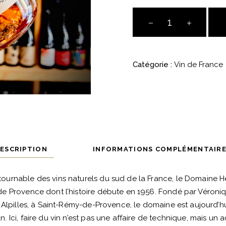
Haru
Rosé
-
Théophile
Catégorie :
Vin de France
Milan
quantité
ESCRIPTION
INFORMATIONS COMPLÉMENTAIR
ournable des vins naturels du sud de la France, le Domaine He
de Provence dont l’histoire débute en 1956. Fondé par Véroniq
Alpilles, à Saint-Rémy-de-Provence, le domaine est aujourd’hui
n. Ici, faire du vin n’est pas une affaire de technique, mais