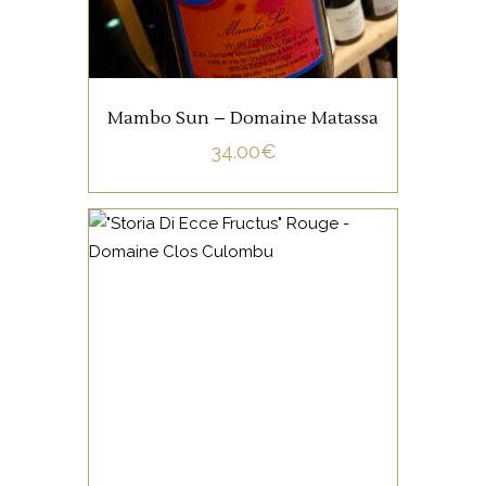
AJOUTER AU PANIER
Mambo Sun – Domaine Matassa
34.00
€
,
CORSE
VIN DE FRANCE
Les anciens cépages Corse
sont mis en avant dans cette
cuvée : Aleaticu, Carcaghjolu
Neru, Minustellu. Au delà de
la curiosité, ces variétés rares
offrent au dégustateur une