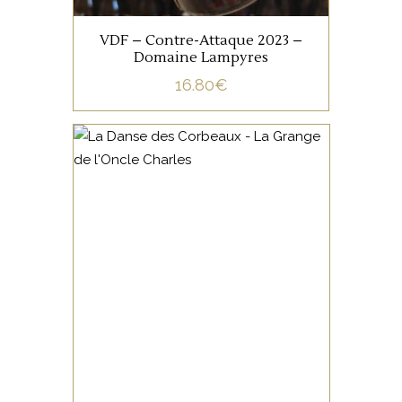
framboises, finale herbacé et
poivrée.
VDF – Contre-Attaque 2023 –
Domaine Lampyres
16.80
€
En bouche : fruits rouges
frais, tension élégante, tanina
soyeux et rafraîchissants,
VIN DE FRANCE
avec vivacité et buvabilité.
Ce vin nous a séduit par sa
tension, son énergie, il est issu
Parfait pour un apéritif
de plusieurs cépages co-
convivial, avec charcuterie
fermentés.
ou grillades légères.
AJOUTER AU PANIER
AJOUTER AU PANIER