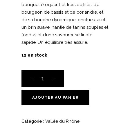
bouquet éloquent et frais de lilas, de
bourgeon de cassis et de coriandre, et
de sa bouche dynamique, onctueuse et
un brin suave, nantie de tanins souples et
fondus et d’une savoureuse finale
sapide. Un équilibre très assuré.
12 en stock
Lirac
"Ikebana"
2021
Domaine
AJOUTER AU PANIER
La
Rocalière
quantité
Catégorie :
Vallée du Rhône