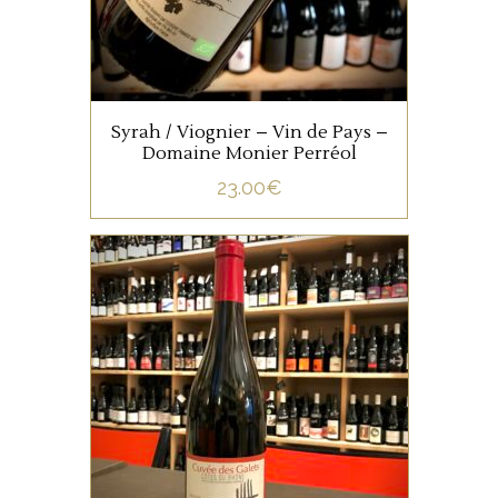
AJOUTER AU PANIER
Syrah / Viognier – Vin de Pays –
Domaine Monier Perréol
23.00
€
VALLÉE DU RHÔNE
AOC Côtes du Rhône, la
cuvée des Galets est non
filtré, un vin souple à servir
sur des volailles du fromage,
et de la charcuterie