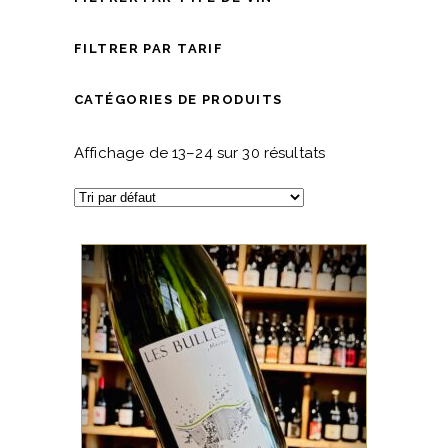
FILTRER PAR TARIF
CATÉGORIES DE PRODUITS
Affichage de 13–24 sur 30 résultats
SUD OUEST
La cuvée Bulles de Gayrard
est un vin effervescent de
Gaillac élaboré à partir du
cépage Mauzac, en méthode