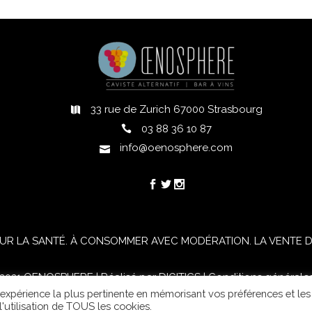
33 rue de Zurich 67000 Strasbourg
h
03 88 36 10 87
info@oenosphere.com
UR LA SANTÉ. À CONSOMMER AVEC MODÉRATION. LA VENTE D'
021 OENOSPHERE | Réalisé par
DIGITICS
|
Conditions générale
l'expérience la plus pertinente en mémorisant vos préférences et les
'utilisation de TOUS les cookies.