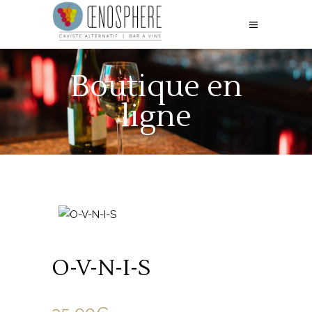
Boutique en
ligne
O-V-N-I-S