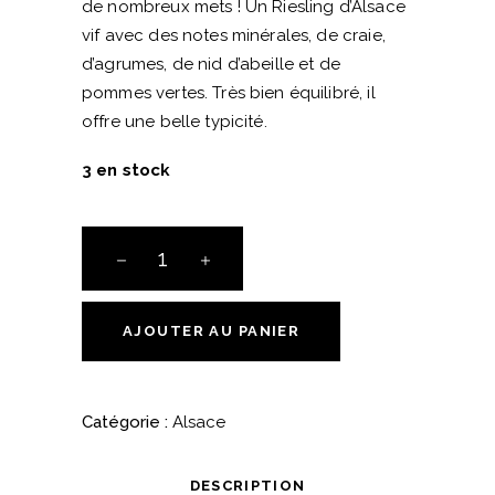
de nombreux mets ! Un Riesling d’Alsace
vif avec des notes minérales, de craie,
d’agrumes, de nid d’abeille et de
pommes vertes. Très bien équilibré, il
offre une belle typicité.
3 en stock
Riesling
Clos
Sand
-
AJOUTER AU PANIER
Domaine
Barmes
Buecher
Catégorie :
Alsace
quantité
DESCRIPTION