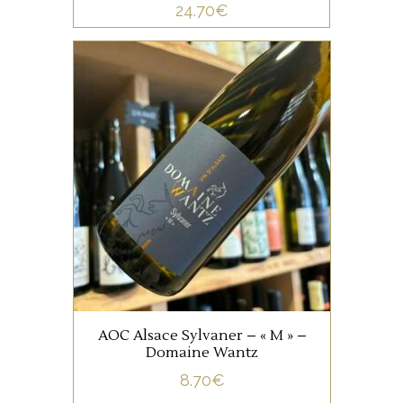
24.70
€
ALSACE
Le Sylvaner est le cépage
typique de ce village, sur ce
terroir, il donne des vins fins,
rafraichissants, où la
minéralité s’exprime dès les
premières cuvées.
AJOUTER AU PANIER
AOC Alsace Sylvaner – « M » –
Domaine Wantz
8.70
€