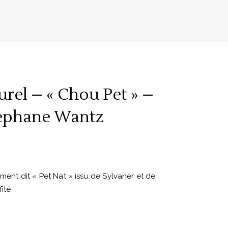
turel – « Chou Pet » –
éphane Wantz
ement dit « Pet Nat » issu de Sylvaner et de
ité.