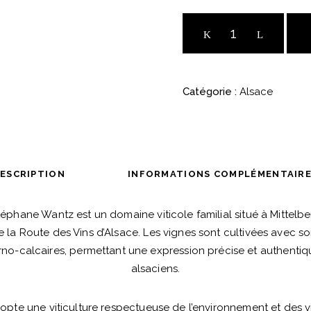
Pétillant
naturel
-
"Chou
Catégorie :
Alsace
Pet"
-
Domaine
Stéphane
Wantz
ESCRIPTION
INFORMATIONS COMPLÉMENTAIR
quantité
phane Wantz est un domaine viticole familial situé à Mittelbe
la Route des Vins d’Alsace. Les vignes sont cultivées avec soin
rno-calcaires, permettant une expression précise et authent
alsaciens.
pte une viticulture respectueuse de l’environnement et des vi