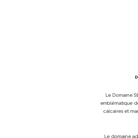
D
Le Domaine Sté
emblématique de 
calcaires et ma
Le domaine ado