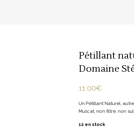
Pétillant na
Domaine St
11.00
€
Un Pétillant Naturel, autr
Muscat, non filtré, non sulf
12 en stock