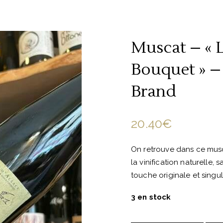
Muscat – « L
Bouquet » –
Brand
20.40
€
On retrouve dans ce muscat
la vinification naturelle, s
touche originale et singul
3 en stock