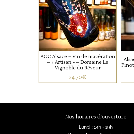
Gris, macération. Fruit d’un
vieux vignoble planté par
l’Aieul, « le Reveur » est
un personnage secret,
misanthrope et un peu
AJOUTER AU PANIER
sourcier.
e
AOC Alsace – vin de macération
Alsa
– « Artisan » – Domaine Le
Pinot
Vignoble du Rêveur
24.70
€
p
Nos horaires d’ouverture
Lundi : 14h - 19h