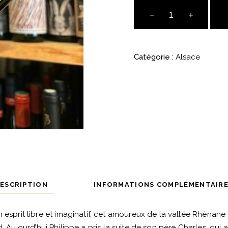
Muscat
-
"L'Oiseau
et
Catégorie :
Alsace
le
Bouquet"
-
Alsace
-
Domaine
Brand
quantité
ESCRIPTION
INFORMATIONS COMPLÉMENTAIR
un esprit libre et imaginatif, cet amoureux de la vallée Rhénane 
. Aujourd’hui Philippe a pris la suite de son père Charles, qui a