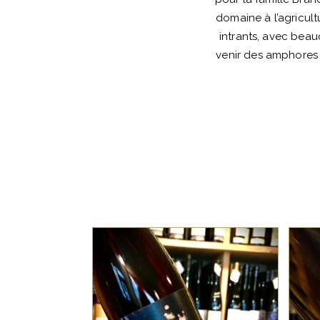
domaine à l’agricult
intrants, avec beau
venir des amphores d
ALSACE
Gewurztraminer et Pinot