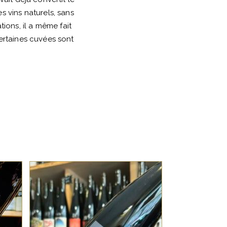
s vins naturels, sans
ions, il a même fait
certaines cuvées sont
ALSACE
t
Le Pinot Noir du Domaine