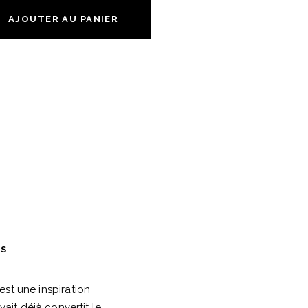
AJOUTER AU PANIER
ES
est une inspiration
vait déjà convertit le