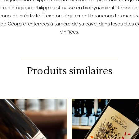
ure biologique. Philippe est passé en biodynamie, il élabore de
coup de créativité. Il explore également beaucoup les macérat
e Géorgie, enterrées à l’arrière de sa cave, dans lesquelles 
vinifiées.
Produits similaires
ALSACE
ALSACE
Issu de sols de
Ce pinot noir infusé tou