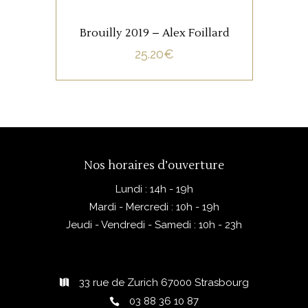
noirs et le poivre de sichuan,
12 mois en fûts de chêne d’un
et la bouche est
ou plusieurs vins.
Brouilly 2019 – Alex Foillard
rafraichissante et gourmande
25.20
€
avec des notes de réglisse.
AJOUTER AU PANIER
Nos horaires d’ouverture
Lundi : 14h - 19h
Mardi - Mercredi : 10h - 19h
Jeudi - Vendredi - Samedi : 10h - 23h
33 rue de Zurich 67000 Strasbourg
03 88 36 10 87