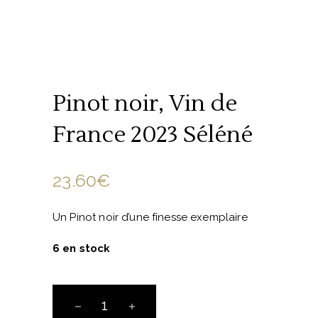
Pinot noir, Vin de
France 2023 Séléné
23.60
€
Un Pinot noir d’une finesse exemplaire
6 en stock
Pinot
noir,