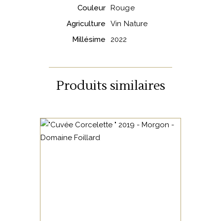
Couleur
Rouge
Agriculture
Vin Nature
Millésime
2022
Produits similaires
BEAUJOLAIS
Issue de vignes de Gamay
d’environ 50 ans, cette
sélection parcellaire est
élevée en foudre de 30hl.