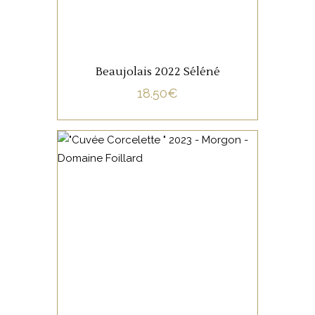
AJOUTER AU PANIER
Beaujolais 2022 Séléné
18.50
€
BEAUJOLAIS
Issue de vignes de Gamay
d’environ 50 ans, cette
sélection parcellaire est
élevée en foudre de 30hl.
Elle offre un nez bien fruité
aux notes intenses de cerise