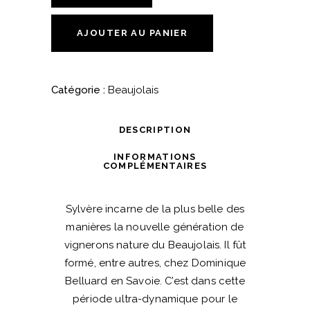
Vin
de
AJOUTER AU PANIER
France
2023
Séléné
Catégorie :
Beaujolais
quantité
DESCRIPTION
INFORMATIONS
COMPLÉMENTAIRES
Sylvère incarne de la plus belle des
manières la nouvelle génération de
vignerons nature du Beaujolais. Il fût
formé, entre autres, chez Dominique
Belluard en Savoie. C’est dans cette
période ultra-dynamique pour le