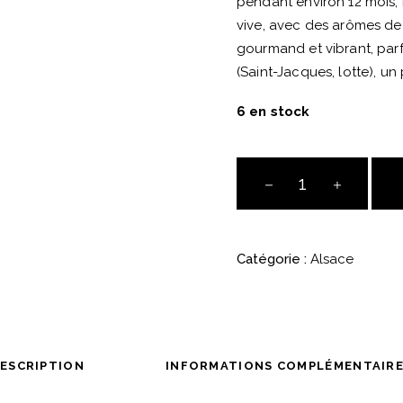
pendant environ 12 mois, 
vive, avec des arômes de 
gourmand et vibrant, pa
(Saint-Jacques, lotte), u
6 en stock
Mambourg
Grand
Cru
-
Catégorie :
Alsace
Alsace
-
Domaine
Geschickt
quantité
ESCRIPTION
INFORMATIONS COMPLÉMENTAIR