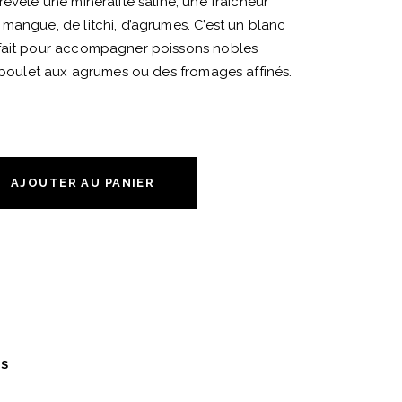
révèle une minéralité saline, une fraîcheur
mangue, de litchi, d’agrumes. C’est un blanc
rfait pour accompagner poissons nobles
n poulet aux agrumes ou des fromages affinés.
AJOUTER AU PANIER
ES