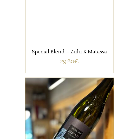
offre une cuvée qui allie des
raisins mûrs et beaucoup de
fraîcheur.
AJOUTER AU PANIER
Special Blend – Zulu X Matassa
29.80
€
,
CORSE
VIN DE FRANCE
Un très joli vin qui met à
l’honneur les cépages
anciens de Corse, il est issu
de 35% Vermentinu et de 65%