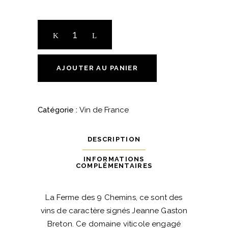
Les
Terrasses
des
7
AJOUTER AU PANIER
Chemins
Rouge
-
Catégorie :
Vin de France
La
Ferme
DESCRIPTION
des
9
INFORMATIONS
COMPLÉMENTAIRES
Chemins
quantité
La Ferme des 9 Chemins, ce sont des
vins de caractère signés Jeanne Gaston
Breton. Ce domaine viticole engagé