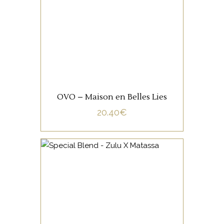
pendant six mois, le
pressurage se fait en mars,
retour dans l’œuf puis mise en
bouteille deux mois après,
gourmand à souhait!
AJOUTER AU PANIER
OVO – Maison en Belles Lies
20.40
€
VIN DE FRANCE
Ce vin réalisé en
collaboration avec Tom
Lubbe du Domaine Matassa