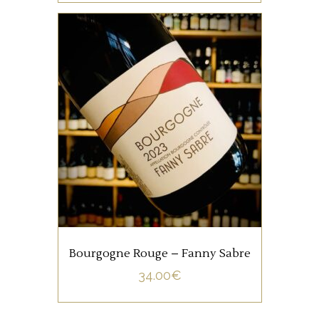
BOURGOGNE
Bourgogne version Fanny
Sabre c’est de la finesse…
AJOUTER AU PANIER
Bourgogne Rouge – Fanny Sabre
34.00
€