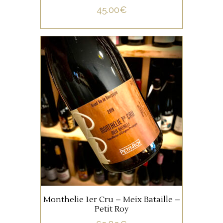
45.00
€
BOURGOGNE
Toute la finesse et l’élégance
des vins de Bourgogne se
retrouvent dans ce flacon.
AJOUTER AU PANIER
Monthelie 1er Cru – Meix Bataille –
Petit Roy