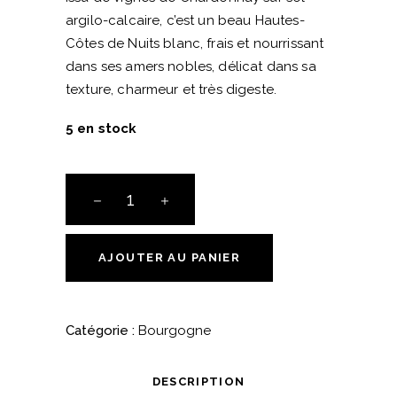
argilo-calcaire, c’est un beau Hautes-
Côtes de Nuits blanc, frais et nourrissant
dans ses amers nobles, délicat dans sa
texture, charmeur et très digeste.
5 en stock
Hautes-
Côtes
de
Nuits
AJOUTER AU PANIER
Blanc
2020
-
Catégorie :
Bourgogne
La
Maison
DESCRIPTION
Romane