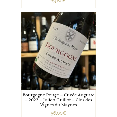
69.80
€
BOURGOGNE
Sélection parcellaire de
vignes de Pinot Noir de 60
ans, élevées un an en fût de
chêne, pour un vin doté
d’une remarquable structure
tannique pouvant s’oublier
AJOUTER AU PANIER
quelques temps encore en
cave.
Bourgogne Rouge – Cuvée Auguste
– 2022 – Julien Guillot – Clos des
Vignes du Maynes
56.00
€