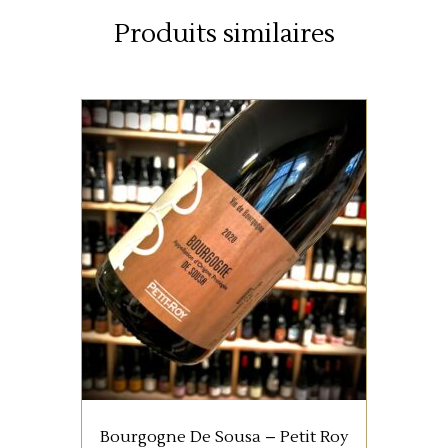
Produits similaires
BOURGOGNE
Un Pinot Noir bourguignon
juteux et croquant mais non
dénué de matière. Un
classique du genre !
AJOUTER AU PANIER
Bourgogne De Sousa – Petit Roy