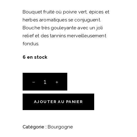
Bouquet fruité où poivre vert, épices et
herbes aromatiques se conjuguent.
Bouche très gouleyante avec un joli
relief et des tannins merveilleusement
fondus.
6 en stock
Côteaux
Bourguignons,
Gamay
fin
AJOUTER AU PANIER
2022-
Boris
Champy
Catégorie :
Bourgogne
quantité