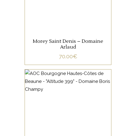
AJOUTER AU PANIER
Morey Saint Denis – Domaine
Arlaud
70.00
€
BOURGOGNE
100% Pinot Noir. Des fruits à
noyaux, des touches de
cèdre et de sous-bois
composent la trame
aromatique de ce vin. La