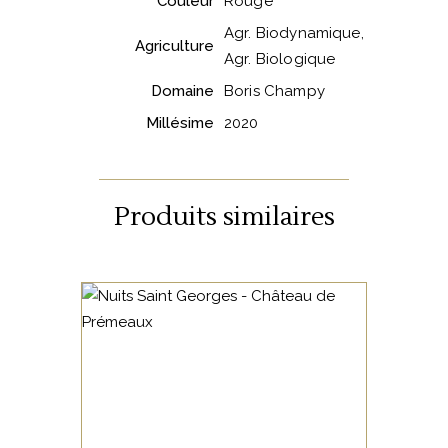
Couleur
Rouge
Agr. Biodynamique,
Agriculture
Agr. Biologique
Domaine
Boris Champy
Millésime
2020
Produits similaires
BOURGOGNE
Jolie robe rubis de haute
densité.