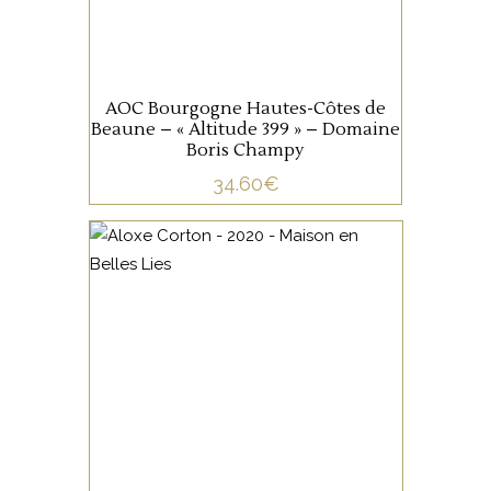
bouche est très expressive
AJOUTER AU PANIER
sur la gourmandise des fruits
rouges et noirs, avec une
AOC Bourgogne Hautes-Côtes de
jolie acidité sous-jacente.
Beaune – « Altitude 399 » – Domaine
Boris Champy
34.60
€
BOURGOGNE
La terre d’argile rouge aux
cailloux calcaires ronds
donne un caractère
particulier à ce vrai Pinot noir.
C’est un vin plein de force et
de vie qui demandera