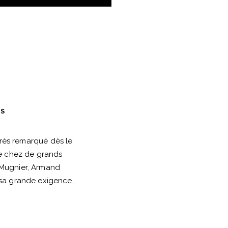
ES
Très remarqué dès le
ce chez de grands
 Mugnier, Armand
 sa grande exigence,