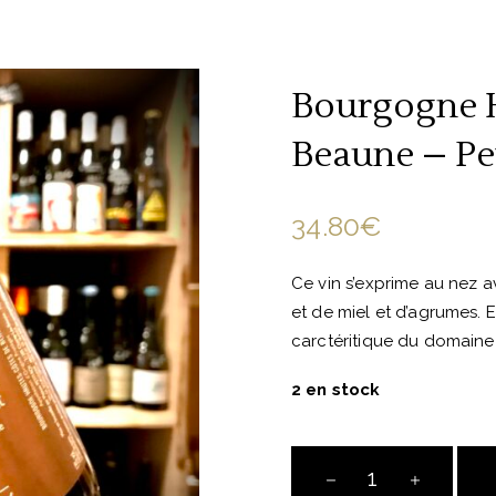
Bourgogne 
Beaune – Pe
34.80
€
Ce vin s’exprime au nez 
et de miel et d’agrumes. 
carctéritique du domaine 
2 en stock
Bourgogne
Hautes-