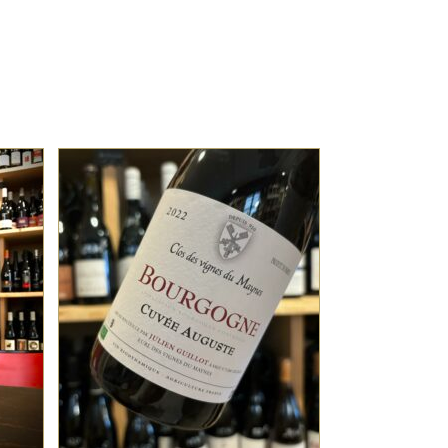
BOURGOGNE
a
Sélection parcellaire de
vignes de Pinot Noir de 60
e
ans, élevées un an en fût
de chêne, pour un vin
doté d’une remarquable
structure tannique
AJOUTER AU PANIER
pouvant s’oublier
quelques temps encore