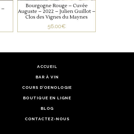
Bourgogne Rouge – Cuvée
en cave.
 –
Auguste – 2022 – Julien Guillot –
Clos des Vignes du Maynes
56.00
€
ACCUEIL
BAR À VIN
COURS D’OENOLOGIE
BOUTIQUE EN LIGNE
BLOG
CONTACTEZ-NOUS