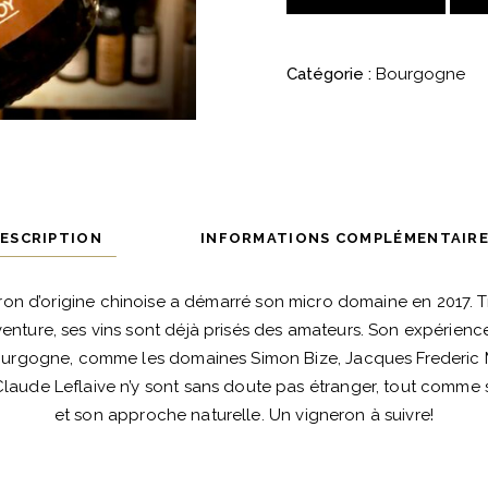
Côtes
de
Catégorie :
Bourgogne
Beaune
-
Petit
Roy
quantité
ESCRIPTION
INFORMATIONS COMPLÉMENTAIR
ron d’origine chinoise a démarré son micro domaine en 2017. 
enture, ses vins sont déjà prisés des amateurs. Son expérien
urgogne, comme les domaines Simon Bize, Jacques Frederic
aude Leflaive n’y sont sans doute pas étranger, tout comme
et son approche naturelle. Un vigneron à suivre!