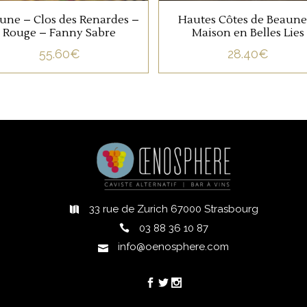
une – Clos des Renardes –
Hautes Côtes de Beaune
Rouge – Fanny Sabre
Maison en Belles Lies
55.60
€
28.40
€
33 rue de Zurich 67000 Strasbourg
h
03 88 36 10 87
info@oenosphere.com