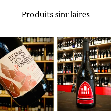
Produits similaires
BOURGOGNE
BOURGOGNE
Fanny Sabre réalise un
Vin léger et délicat, sur l
Beaune Rouge tout en
finesse. Vinification
élégance. Le Pinot Noir
naturelle, léger sulfitag
orienté sur la finesse, un
de protection.
nez délicat, des tanins
fondus, ce qu’on aime en
AJOUTER AU PANIER
AJOUTER AU PANIER
Bourgogne.