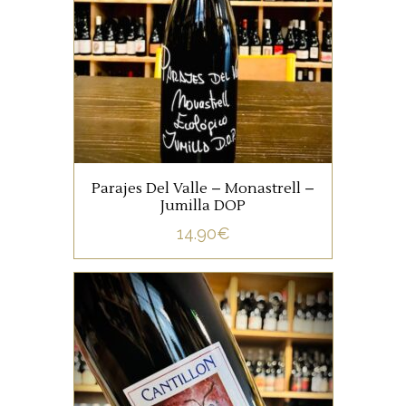
nom espagnol le Monastrell,
mûre, généreux, dont
l’implantation en altitude
permet de conserver un bel
équilibre sur la fraîcheur.
AJOUTER AU PANIER
Parajes Del Valle – Monastrell –
Jumilla DOP
14.90
€
ETRANGERS
Assemblage de Lambics de
16 à 18 mois avec du raisin :