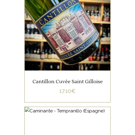
Cette Lambic de deux ans
d’âge a été houblonné à
froid, avec du houblon frais
de type Hallertau Mittelfrüh.
On retrouve une
combinaison acidité -
AJOUTER AU PANIER
amertume tout en équilibre.
Cantillon Cuvée Saint Gilloise
17.10
€
ETRANGERS