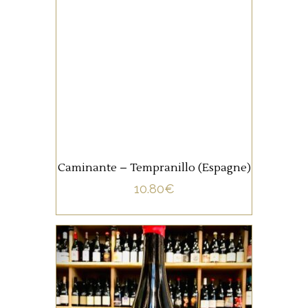
Ce Tempranillo travaillé
uniquement en cuve, afin de
conserver son caractère
fruité, possède de jolies
notes de fruits noirs, une
bouche charnue, et des
AJOUTER AU PANIER
tanins légers.
Caminante – Tempranillo (Espagne)
10.80
€
ETRANGERS
Un pur Mourvèdre, de son