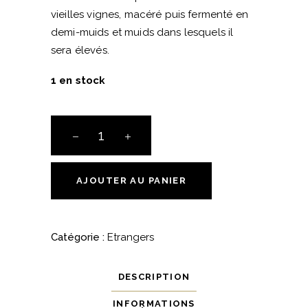
vieilles vignes, macéré puis fermenté en
demi-muids et muids dans lesquels il
sera élevés.
1 en stock
Gut
Oggau
-
Joschuari
AJOUTER AU PANIER
-
2020
-
Catégorie :
Etrangers
Rouge
quantité
DESCRIPTION
INFORMATIONS