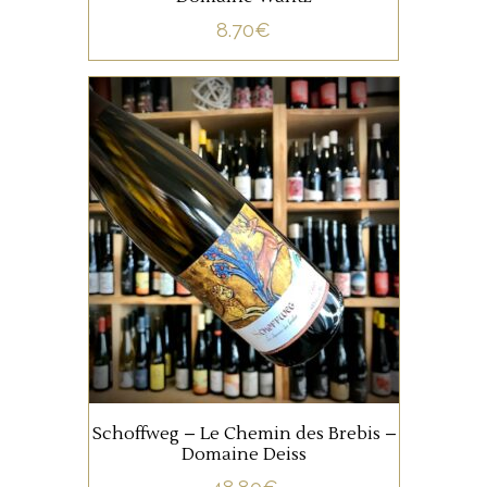
8.70
€
ALSACE
Ce terroir au sol de calcaire
jaune est complanté d’une
dizaine de cépages
alsaciens. Il possède une
superbe complexité, une
bouche onctueuse, avec une
AJOUTER AU PANIER
très fine note tannique et une
finale élégante.
Schoffweg – Le Chemin des Brebis –
Domaine Deiss