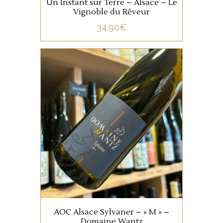
Un Instant sur Terre – Alsace – Le
Vignoble du Rêveur
34.90
€
ALSACE
Le Sylvaner est le cépage
typique de ce village, sur ce
terroir, il donne des vins fins,
rafraichissants, où la
minéralité s’exprime dès les
premières cuvées.
AJOUTER AU PANIER
AOC Alsace Sylvaner – « M » –
Domaine Wantz