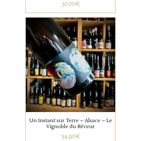
hésiter à aérer légèrement.
32.00
€
En accord, une choucroute
pour rester local, une palette
à la diable, ou encore des
ALSACE
poissons légèrement crémés
fonctionneront à merveille.
Une belle macération de 6
mois en Amphore, possèdant
une complexité envoutante,
et une grande longueur.
AJOUTER AU PANIER
Un Instant sur Terre – Alsace – Le
Vignoble du Rêveur
34.90
€