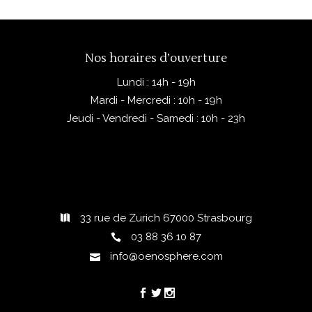
rondeur en bouche et une
alsacienne, les entrées
belle tonicité, offrant une
légères ou même un repas
finale fraîche et persistante.
convivial en famille, Pierres
Nos horaires d’ouverture
Sauvages séduit les amateurs
Lundi : 14h - 19h
AJOUTER AU PANIER
de vins blancs d’Alsace à la
Mardi - Mercredi : 10h - 19h
recherche d’authenticité et
Jeudi - Vendredi - Samedi : 10h - 23h
de finesse.
33 rue de Zurich 67000 Strasbourg
03 88 36 10 87
info@oenosphere.com