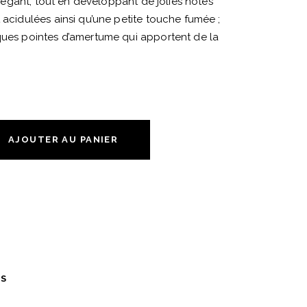
s élégant, tout en développant de jolies notes
t acidulées ainsi qu’une petite touche fumée ;
iques pointes d’amertume qui apportent de la
AJOUTER AU PANIER
ES