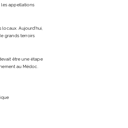
 les appellations
 locaux. Aujourd’hui,
e grands terroirs
devait être une étape
achement au Médoc.
gique