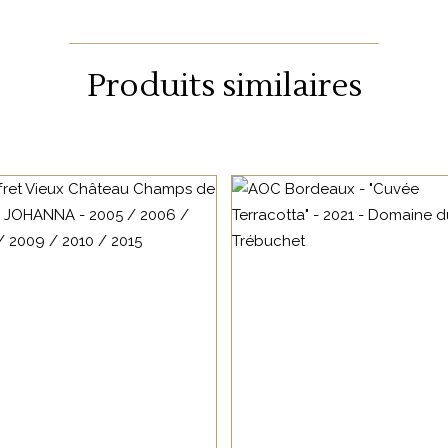
Produits similaires
BORDEAUX
BORDEAUX
Retrouvez ici une
100% Cabernet Sauvign
verticale de 6 millésimes
avec un élevage en
du Vieux Château
amphore en terre cuite
33 rue de Zurich 67000 Strasbourg
h
Champs de Mars, une
pendant 11 mois.
03 88 36 10 87
ccasion de découvrir les
info@oenosphere.com
vins du domaine à travers
La cuvée Johanna
AJOUTER AU PANIER
le temps.