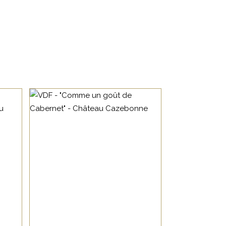
,
BORDEAUX
LOIRE
,
CENTRE
VIN DE FRANCE
ACCUEIL
on
BAR À VIN
Joli Cabernet tendu, avec
COURS D’OENOLOGIE
une jolie matière.
BOUTIQUE EN LIGNE
BLOG
CONTACTEZ-NOUS
AJOUTER AU PANIER