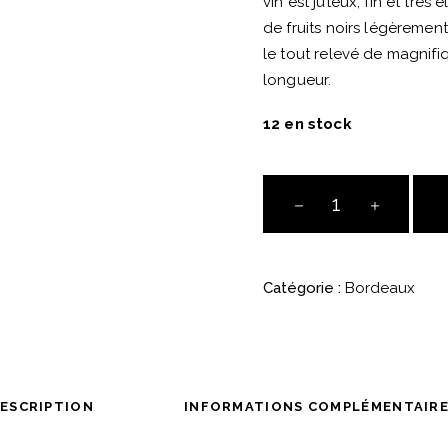
vin est juteux, fin et trè
de fruits noirs légèremen
le tout relevé de magnif
longueur.
12 en stock
Clos
du
Jaugueyron
2020
Catégorie :
Bordeaux
Haut-
Médoc
quantité
ESCRIPTION
INFORMATIONS COMPLÉMENTAIR