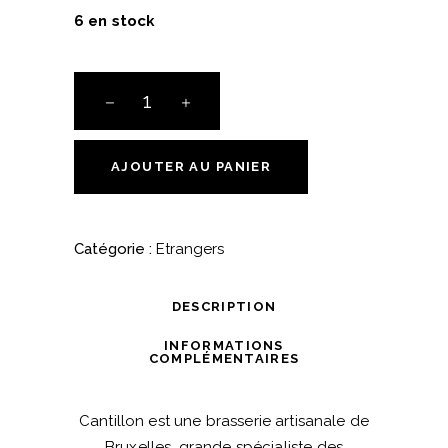
6 en stock
Cantillon
Rosé
de
Gambrinus
AJOUTER AU PANIER
quantité
Catégorie :
Etrangers
DESCRIPTION
INFORMATIONS
COMPLÉMENTAIRES
Cantillon est une brasserie artisanale de
Bruxelles, grande spécialiste des