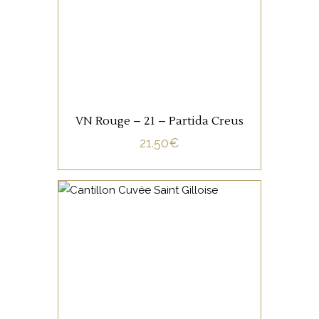
Ull de Perdiu, Sumoll, Queixal
de llop, Samso, Garrut,
Trepat. Léger, infusé, acidulé,
AJOUTER AU PANIER
c’est un vin rouge orienté sur
la tension et la fraîcheur.
VN Rouge – 21 – Partida Creus
21.50
€
ETRANGERS
Cette Lambic de deux ans
d’âge a été houblonné à
froid, avec du houblon frais
de type Hallertau Mittelfrüh.