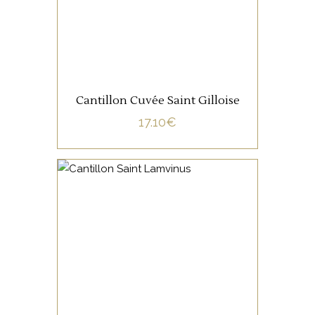
On retrouve une
combinaison acidité -
AJOUTER AU PANIER
amertume tout en équilibre.
Cantillon Cuvée Saint Gilloise
17.10
€
ETRANGERS
Assemblage de Lambics de
16 à 18 mois avec du raisin :
Merlot (55%), Grenache Noir
(35%) et Syrah (10%). Le
Lambic est parfois considéré