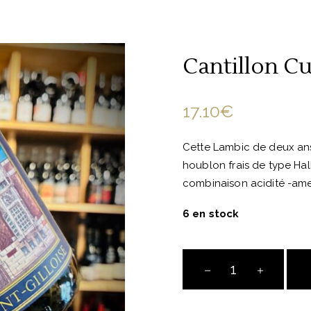
Cantillon Cu
17.10
€
Cette Lambic de deux ans
houblon frais de type Hal
combinaison acidité -ame
6 en stock
Cantillon
Cuvée
Saint