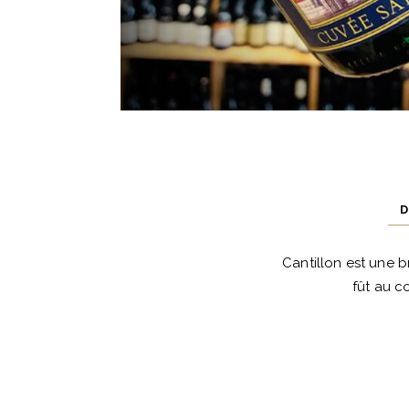
D
Cantillon est une b
fût au c