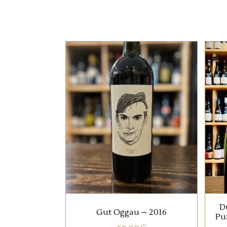
ETRANGERS
Un vin naturel d’une
grande finesse, précis,
long, structuré, où les
cépages Blaufränkisch et
Zweigelt se combinent
harmonieusement.
AJOUTER AU PANIER
D
Gut Oggau – 2016
Pu