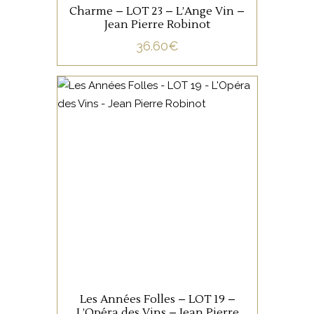
Charme – LOT 23 – L’Ange Vin –
Jean Pierre Robinot
36.60
€
,
LOIRE CENTRE
VIN DE
FRANCE
Ce pétillant naturel est un
assemblage de Chenin et de
Pineau d’Aunis, dont le nez
s’exprime sur des notes
florales, d’agrumes et
d’épices que l’on retrouve en
AJOUTER AU PANIER
bouche avec de fines bulles.
Les Années Folles – LOT 19 –
L’Opéra des Vins – Jean Pierre