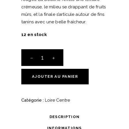
crémeuse, le milieu se drappant de fruits
mûrs, et la finale s’articule autour de fins
tanins avec une belle fraîcheur.
12 en stock
AOC
Sancerre
Rouge
-
AJOUTER AU PANIER
"Vincengétorix"
2021
-
Catégorie :
Loire Centre
Vincent
Gaudry
DESCRIPTION
quantité
INFORMATIONS