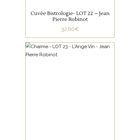
Cuvée Bistrologie- LOT 22 – Jean
Pierre Robinot
32.60
€
,
LOIRE CENTRE
VIN DE
FRANCE
100% Chenin vinifié
naturellement sans intrants,
avec une belle trame, de la
tension, un long élevage sur
lies fines.
AJOUTER AU PANIER