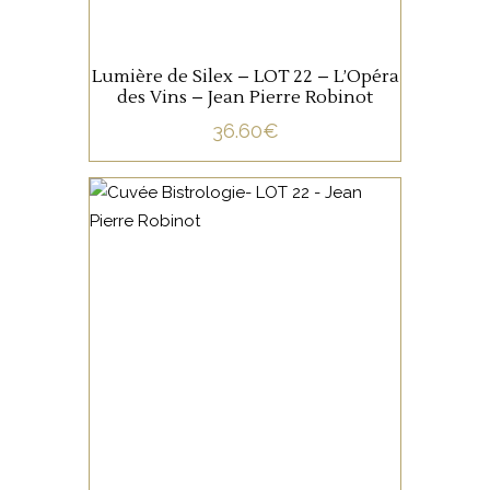
Lumière de Silex – LOT 22 – L’Opéra
des Vins – Jean Pierre Robinot
36.60
€
,
LOIRE CENTRE
VIN DE
FRANCE
Ch’nin à la mode l’Ange Vin…
AJOUTER AU PANIER