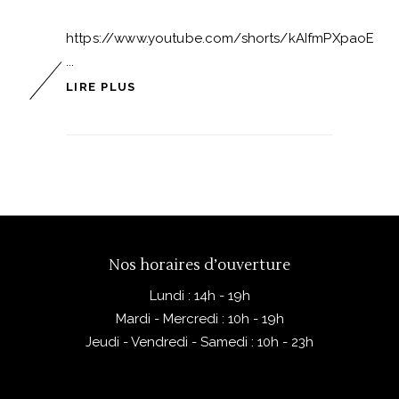
https://www.youtube.com/shorts/kAIfmPXpaoE
LIRE PLUS
1
2
3
4
5
6
7
Nos horaires d’ouverture
Lundi : 14h - 19h
Mardi - Mercredi : 10h - 19h
Jeudi - Vendredi - Samedi : 10h - 23h