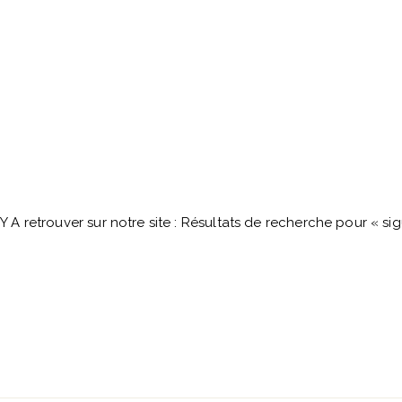
33 rue de Zurich 67000 Strasbourg
03 88 36 10 87
A retrouver sur notre site : Résultats de recherche pour « s
info@oenosphere.com
h