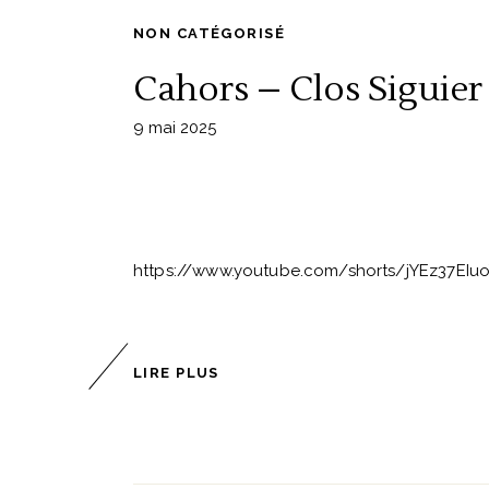
NON CATÉGORISÉ
Cahors – Clos Siguier
9 mai 2025
Nos horaires d’ouverture
Lundi : 14h - 19h
https://www.youtube.com/shorts/jYEz37EIuoY 
Mardi - Mercredi : 10h - 19h
Jeudi - Vendredi - Samedi : 10h - 23
LIRE PLUS