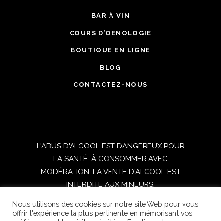
BAR À VIN
COURS D’OENOLOGIE
BOUTIQUE EN LIGNE
BLOG
CONTACTEZ-NOUS
L'ABUS D'ALCOOL EST DANGEREUX POUR
LA SANTÉ. À CONSOMMER AVEC
MODÉRATION. LA VENTE D'ALCOOL EST
INTERDITE AUX MINEURS.
Nous utilisons des cookies sur notre site Web pour vous
TOUS DROITS RESERVES © 2021
offrir l'expérience la plus pertinente en mémorisant vos