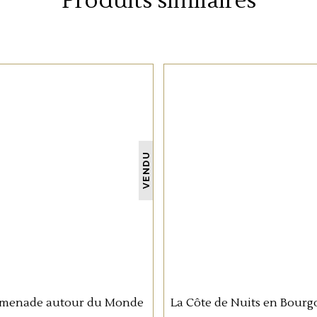
Produits similaires
NON CATÉGORISÉ
NON CATÉGORISÉ
VENDU
33 rue de Zurich 67000 Strasbourg
h
LIRE LA SUITE
LIRE LA SUITE
03 88 36 10 87
info@oenosphere.com
menade autour du Monde
La Côte de Nuits en Bour
UR LA SANTÉ. À CONSOMMER AVEC MODÉRATION. LA VENTE D'