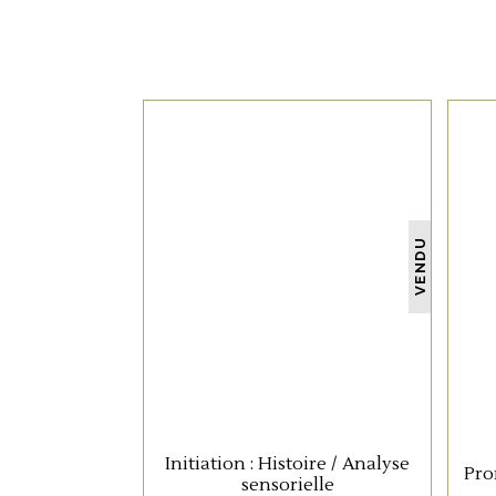
Nos horaires d’ouverture
Lundi : 14h - 19h
NON CATÉGORISÉ
VENDU
Mardi - Mercredi : 10h - 19h
Jeudi - Vendredi - Samedi : 10h - 23
LIRE LA SUITE
Initiation : Histoire / Analyse
Pro
sensorielle
L'ABUS D'ALCOOL EST DANGEREUX PO