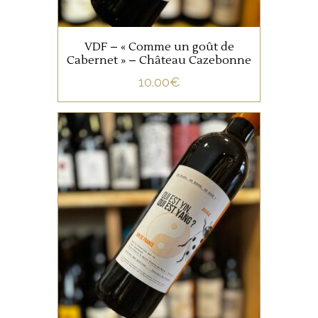
AJOUTER AU PANIER
VDF – « Comme un goût de
Cabernet » – Château Cazebonne
10.00
€
,
BORDEAUX
VIN DE FRANCE
Et si on vinifiait ensemble des
blancs et des rouges ? Un
assemblage de 60% de
merlot, 40% de sauvignon. Du
fruit et du plaisir !
AJOUTER AU PANIER