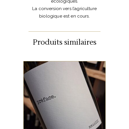
écologiques.
La conversion vers l’agriculture
biologique est en cours.
Produits similaires
BORDEAUX
Ce 100% Merlot blanc offre
des vins séveux avec une
finale fraiche.Ce 2023 offre
une singularité aromatique
inégalée. Le toucher de