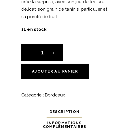
crée la surprise, avec son jeu de texture
délicat, son grain de tanin si particulier et
sa pureté de fruit.
11 en stock
Saint
Emilion
« L’Autre »
-
AJOUTER AU PANIER
Château
Mangot
quantité
Catégorie :
Bordeaux
DESCRIPTION
INFORMATIONS
COMPLÉMENTAIRES